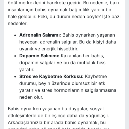
ödül merkezlerini harekete geçirir. Bu nedenle, bazı
insanlar için bahis oynamak bağımlılık yapıcı bir
hale gelebilir. Peki, bu durum neden böyle? İşte bazı
nedenler:
Adrenalin Salınımı:
Bahis oynarken yaşanan
heyecan, adrenalin salgılar. Bu da kişiyi daha
uyanık ve enerjik hissettirir.
Dopamin Salınımı:
Kazanılan her bahis,
dopamin salgılar ve bu da mutluluk hissi
yaratır.
Stres ve Kaybetme Korkusu:
Kaybetme
durumu, beyin üzerinde olumsuz bir etki
yaratır ve stres hormonlarının salgılanmasına
neden olur.
Bahis oynarken yaşanan bu duygular, sosyal
etkileşimlerle de birleşince daha da yoğunlaşır.
Arkadaşlarınızla bir arada bahis oynamak, bu