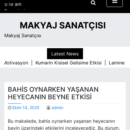
5:19 am
S
Pazartesi
k
Ağustos 10, 2026
i
5:19 am
MAKYAJ SANATÇISI
p
t
Makyaj Sanatçısı
o
c
o
Latest News
n
e Motivasyon |
Kumarin Kisisel Gelisime Etkisi |
Lamine Pa
t
e
n
t
BAHIS OYNARKEN YAŞANAN
HEYECANIN BEYNE ETKISI
Ekim 14, 2025
admin
Bu makalede, bahis oynarken yaşanan heyecanın
beyin üzerindeki etkilerini inceleyeceğiz. Bu durum,