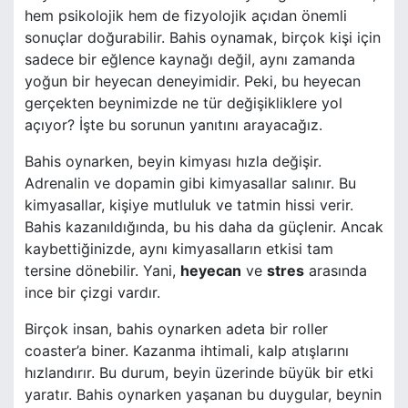
hem psikolojik hem de fizyolojik açıdan önemli
sonuçlar doğurabilir. Bahis oynamak, birçok kişi için
sadece bir eğlence kaynağı değil, aynı zamanda
yoğun bir heyecan deneyimidir. Peki, bu heyecan
gerçekten beynimizde ne tür değişikliklere yol
açıyor? İşte bu sorunun yanıtını arayacağız.
Bahis oynarken, beyin kimyası hızla değişir.
Adrenalin ve dopamin gibi kimyasallar salınır. Bu
kimyasallar, kişiye mutluluk ve tatmin hissi verir.
Bahis kazanıldığında, bu his daha da güçlenir. Ancak
kaybettiğinizde, aynı kimyasalların etkisi tam
tersine dönebilir. Yani,
heyecan
ve
stres
arasında
ince bir çizgi vardır.
Birçok insan, bahis oynarken adeta bir roller
coaster’a biner. Kazanma ihtimali, kalp atışlarını
hızlandırır. Bu durum, beyin üzerinde büyük bir etki
yaratır. Bahis oynarken yaşanan bu duygular, beynin