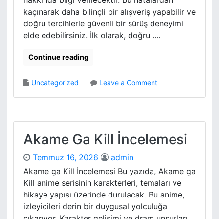
hakkında bilgi verilecektir. Bu hatalardan
e
kaçınarak daha bilinçli bir alışveriş yapabilir ve
r
doğru tercihlerle güvenli bir sürüş deneyimi
i
elde edebilirsiniz. İlk olarak, doğru ....
İ
l
e
Continue reading
B
o
o
Uncategorized
Leave a Comment
l
n
g
O
e
n
s
v
e
o
Akame Ga Kill İncelemesi
l
E
M
l
Temmuz 16, 2026
admin
u
e
s
Akame ga Kill İncelemesi Bu yazıda, Akame ga
k
t
Kill anime serisinin karakterleri, temaları ve
t
e
hikaye yapısı üzerinde durulacak. Bu anime,
r
r
i
izleyicileri derin bir duygusal yolculuğa
i
k
çıkarıyor. Karakter gelişimi ve dram unsurları,