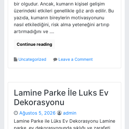
l
bir olgudur. Ancak, kumarın kişisel gelişim
i
üzerindeki etkileri genellikle göz ardı edilir. Bu
l
yazıda, kumarın bireylerin motivasyonunu
i
nasıl etkilediğini, risk alma yeteneğini artırıp
g
i
artırmadığını ve ....
y
l
Continue reading
a
M
o
Uncategorized
Leave a Comment
u
n
c
K
a
u
d
m
e
a
Lamine Parke İle Luks Ev
l
r
e
Dekorasyonu
i
d
n
e
Ağustos 5, 2026
admin
K
M
i
Lamine Parke ile Lüks Ev Dekorasyonu Lamine
o
s
parke, ev dekorasyonunda şıklığı ve zarafeti
t