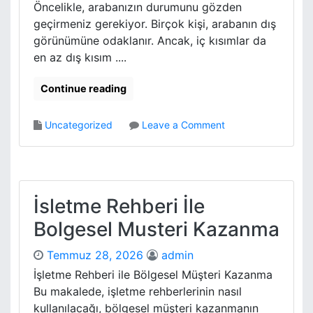
Öncelikle, arabanızın durumunu gözden
l
geçirmeniz gerekiyor. Birçok kişi, arabanın dış
i
görünümüne odaklanır. Ancak, iç kısımlar da
g
i
en az dış kısım ....
H
a
Continue reading
n
g
o
Uncategorized
Leave a Comment
i
n
S
A
o
r
r
a
u
b
İsletme Rehberi İle
n
a
l
Bolgesel Musteri Kazanma
m
a
i
r
Temmuz 28, 2026
admin
S
a
a
İşletme Rehberi ile Bölgesel Müşteri Kazanma
Y
t
Bu makalede, işletme rehberlerinin nasıl
o
m
l
kullanılacağı, bölgesel müşteri kazanmanın