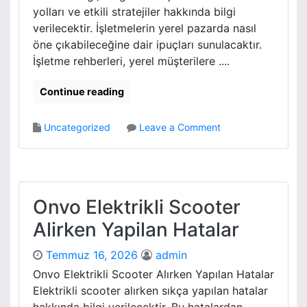
a
A
yolları ve etkili stratejiler hakkında bilgi
d
c
verilecektir. İşletmelerin yerel pazarda nasıl
a
a
öne çıkabileceğine dair ipuçları sunulacaktır.
n
r
O
İşletme rehberleri, yerel müşterilere ....
n
c
Continue reading
e
N
o
Uncategorized
Leave a Comment
e
n
Y
İ
a
s
p
l
m
e
Onvo Elektrikli Scooter
a
t
l
Alirken Yapilan Hatalar
m
i
e
y
Temmuz 16, 2026
admin
R
i
e
Onvo Elektrikli Scooter Alırken Yapılan Hatalar
m
h
Elektrikli scooter alırken sıkça yapılan hatalar
b