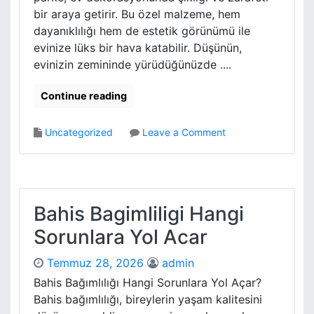
i
i
bir araya getirir. Bu özel malzeme, hem
s
v
dayanıklılığı hem de estetik görünümü ile
e
a
evinize lüks bir hava katabilir. Düşünün,
l
s
evinizin zemininde yürüdüğünüzde ....
G
y
e
o
l
Continue reading
n
i
s
o
Uncategorized
Leave a Comment
i
n
m
L
e
a
E
m
t
i
Bahis Bagimliligi Hangi
k
n
i
Sorunlara Yol Acar
e
s
P
i
Temmuz 28, 2026
admin
a
r
Bahis Bağımlılığı Hangi Sorunlara Yol Açar?
k
Bahis bağımlılığı, bireylerin yaşam kalitesini
e