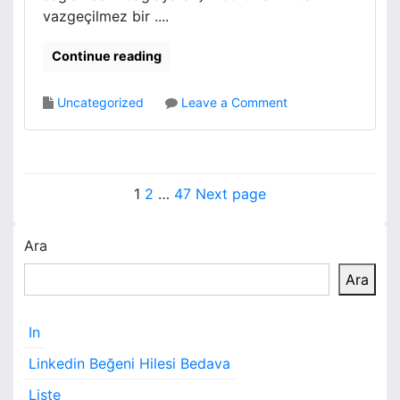
vazgeçilmez bir ....
Continue reading
o
Uncategorized
Leave a Comment
n
i
n
t
Y
P
P
P
1
2
…
47
Next page
e
a
a
a
a
r
n
g
g
g
Ara
z
e
e
e
e
t
Ara
ı
f
o
s
r
In
u
a
Linkedin Beğeni Hilesi Bedava
m
y
l
Liste