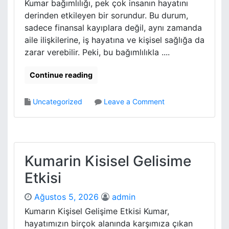
Kumar bağımlılığı, pek çok insanın hayatını
derinden etkileyen bir sorundur. Bu durum,
sadece finansal kayıplara değil, aynı zamanda
aile ilişkilerine, iş hayatına ve kişisel sağlığa da
zarar verebilir. Peki, bu bağımlılıkla ....
Continue reading
o
Uncategorized
Leave a Comment
n
K
u
m
a
Kumarin Kisisel Gelisime
r
Etkisi
B
a
Ağustos 5, 2026
admin
g
i
Kumarın Kişisel Gelişime Etkisi Kumar,
m
hayatımızın birçok alanında karşımıza çıkan