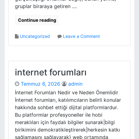
e
a
gruplar biraraya getiren ....
l
n
e
H
Continue reading
m
a
e
t
s
a
o
Uncategorized
Leave a Comment
i
l
n
a
W
r
e
b
F
internet forumları
o
r
Temmuz 6, 2026
admin
u
İnternet Forumları Nedir ve Neden Önemlidir
m
İnternet forumları, katılımcıların belirli konular
hakkında sohbet ettiği dijital platformlardur.
Bu platformlar profesyoneller ile hobi
meraklıları için faydalı bilgiler sunarak|bilgi
birikimini demokratikleştirerek|herkesin katkı
sağlamasını sağlayarak} web ortamında