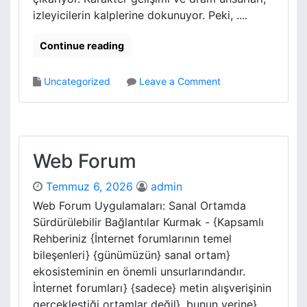
K
l
izleyicilerin kalplerine dokunuyor. Peki, ....
a
i
z
S
a
Continue reading
c
n
o
m
o
Uncategorized
Leave a Comment
o
a
n
t
A
e
k
r
a
A
m
l
Web Forum
e
i
G
r
Temmuz 6, 2026
admin
a
k
Web Forum Uygulamaları: Sanal Ortamda
K
e
Sürdürülebilir Bağlantılar Kurmak - {Kapsamlı
i
n
Rehberiniz {İnternet forumlarının temel
l
Y
l
bileşenleri} {günümüzün} sanal ortam}
a
İ
p
ekosisteminin en önemli unsurlarındandır.
n
i
İnternet forumları} {sadece} metin alışverişinin
c
l
gerçekleştiği ortamlar değil}, bunun yerine}