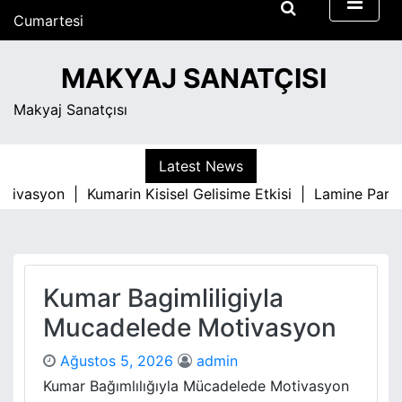
S
Cumartesi
k
Ağustos 8, 2026
i
5:21 am
MAKYAJ SANATÇISI
p
t
Makyaj Sanatçısı
o
c
o
Latest News
n
tivasyon |
Kumarin Kisisel Gelisime Etkisi |
Lamine Parke 
t
e
n
t
Kumar Bagimliligiyla
Mucadelede Motivasyon
Ağustos 5, 2026
admin
Kumar Bağımlılığıyla Mücadelede Motivasyon