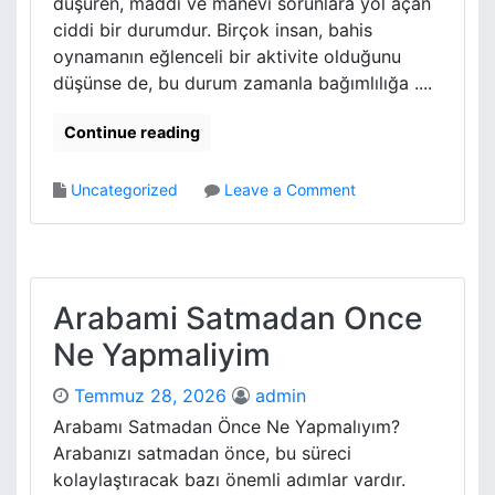
düşüren, maddi ve manevi sorunlara yol açan
İ
ciddi bir durumdur. Birçok insan, bahis
l
oynamanın eğlenceli bir aktivite olduğunu
e
düşünse de, bu durum zamanla bağımlılığa ....
L
u
k
Continue reading
s
E
o
Uncategorized
Leave a Comment
v
n
D
B
e
a
k
h
o
i
Arabami Satmadan Once
r
s
a
Ne Yapmaliyim
B
s
a
y
Temmuz 28, 2026
admin
g
o
i
Arabamı Satmadan Önce Ne Yapmalıyım?
n
m
Arabanızı satmadan önce, bu süreci
u
l
kolaylaştıracak bazı önemli adımlar vardır.
i