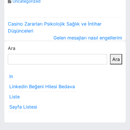
Uncategorized
Y
Casino Zararları Psikolojik Sağlık ve İntihar
a
Düşünceleri
Gelen mesajları nasıl engellerim
z
Ara
ı
Ara
g
e
In
z
Linkedin Beğeni Hilesi Bedava
i
Liste
Sayfa Listesi
n
m