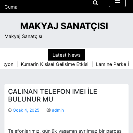
S
Cuma
k
Ağustos 7, 2026
i
5:01 am
MAKYAJ SANATÇISI
p
t
Makyaj Sanatçısı
o
c
o
Latest News
n
syon |
Kumarin Kisisel Gelisime Etkisi |
Lamine Parke İle 
t
e
n
t
ÇALINAN TELEFON IMEI ILE
BULUNUR MU
Ocak 4, 2025
admin
Telefonlarımız, günlük yaşamın ayrılmaz bir parçası