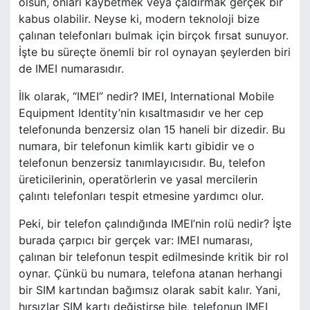
olsun, onları kaybetmek veya çaldırmak gerçek bir
kabus olabilir. Neyse ki, modern teknoloji bize
çalınan telefonları bulmak için birçok fırsat sunuyor.
İşte bu süreçte önemli bir rol oynayan şeylerden biri
de IMEI numarasıdır.
İlk olarak, “IMEI” nedir? IMEI, International Mobile
Equipment Identity’nin kısaltmasıdır ve her cep
telefonunda benzersiz olan 15 haneli bir dizedir. Bu
numara, bir telefonun kimlik kartı gibidir ve o
telefonun benzersiz tanımlayıcısıdır. Bu, telefon
üreticilerinin, operatörlerin ve yasal mercilerin
çalıntı telefonları tespit etmesine yardımcı olur.
Peki, bir telefon çalındığında IMEI’nin rolü nedir? İşte
burada çarpıcı bir gerçek var: IMEI numarası,
çalınan bir telefonun tespit edilmesinde kritik bir rol
oynar. Çünkü bu numara, telefona atanan herhangi
bir SIM kartından bağımsız olarak sabit kalır. Yani,
hırsızlar SIM kartı değiştirse bile, telefonun IMEI