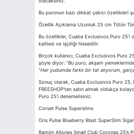
olacaksınız.
Bu puronun bazı dikkat çekici özellikleri şu
Özellik Açıklama Uzunluk 25 cm Tütün Tü
Bu özellikler, Cuaba Exclusivos Puro 25’i 
kalitesi ve işçiliği hissedilir.
Birçok kullanıcı, Cuaba Exclusivos Puro 25’
şöyle diyor: “
Bu puro, akşam yemeklerinde
“
Her yudumda farklı bir tat alıyorum, gerç
Sonuç olarak, Cuaba Exclusivos Puro 25, h
FREESHOP’tan satın almak oldukça kolaydır
Puro 25’i denemelisiniz.
Corset Pulse Superslims
Oris Pulse Blueberry Blast SuperSlim Siga
Ramón Allones Small Club Coronas 25’s