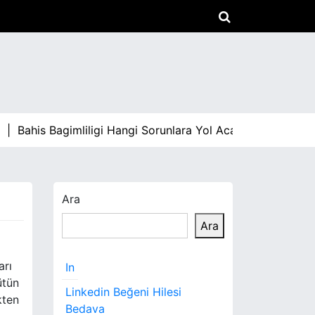
Bahis Bagimliligi Hangi Sorunlara Yol Acar |
Arabami Sat
Ara
Ara
arı
In
ütün
Linkedin Beğeni Hilesi
kten
Bedava