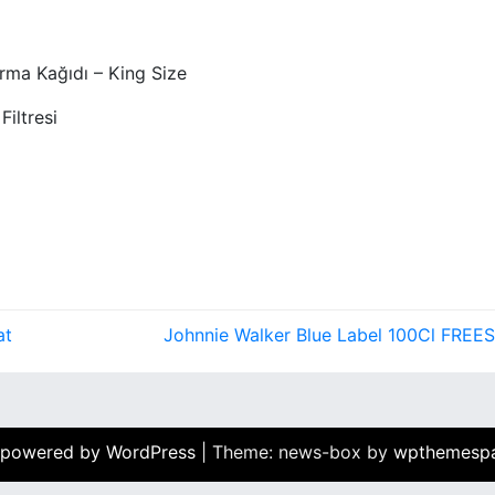
rma Kağıdı – King Size
iltresi
at
Johnnie Walker Blue Label 100Cl FRE
 powered by WordPress
|
Theme: news-box by
wpthemesp