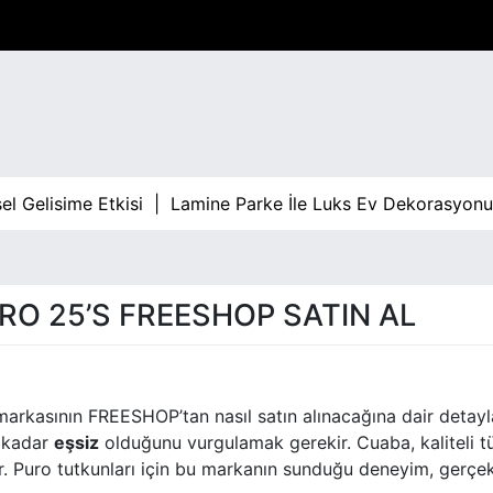
Gelisime Etkisi |
Lamine Parke İle Luks Ev Dekorasyonu |
O 25’S FREESHOP SATIN AL
arkasının FREESHOP’tan nasıl satın alınacağına dair detayl
e kadar
eşsiz
olduğunu vurgulamak gerekir. Cuaba, kaliteli t
üdür. Puro tutkunları için bu markanın sunduğu deneyim, gerçe