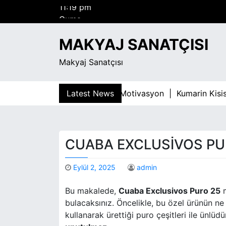
S
Cuma
k
Ağustos 7, 2026
i
11:19 pm
MAKYAJ SANATÇISI
p
t
Makyaj Sanatçısı
o
c
o
r Bagimliligiyla Mucadelede Motivasyon |
Latest News
Kumarin Kisisel 
n
t
e
n
CUABA EXCLUSIVOS PUR
t
Eylül 2, 2025
admin
Bu makalede,
Cuaba Exclusivos Puro 25
m
bulacaksınız. Öncelikle, bu özel ürünün n
kullanarak ürettiği puro çeşitleri ile ünl