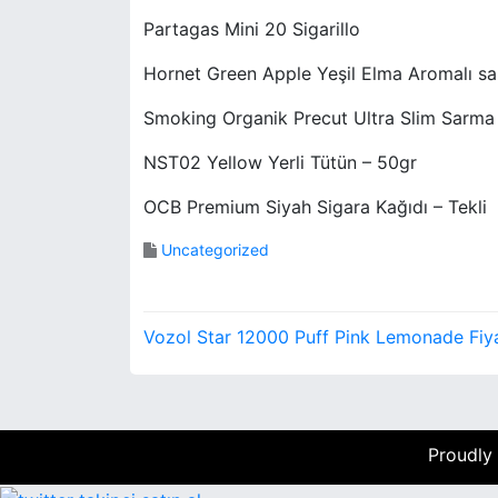
Partagas Mini 20 Sigarillo
Hornet Green Apple Yeşil Elma Aromalı sa
Smoking Organik Precut Ultra Slim Sarma F
NST02 Yellow Yerli Tütün – 50gr
OCB Premium Siyah Sigara Kağıdı – Tekli
Uncategorized
Y
Vozol Star 12000 Puff Pink Lemonade Fiy
a
z
ı
Proudly