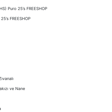
 HS) Puro 25’s FREESHOP
o 25’s FREESHOP
Zıvanalı
akızı ve Nane
a