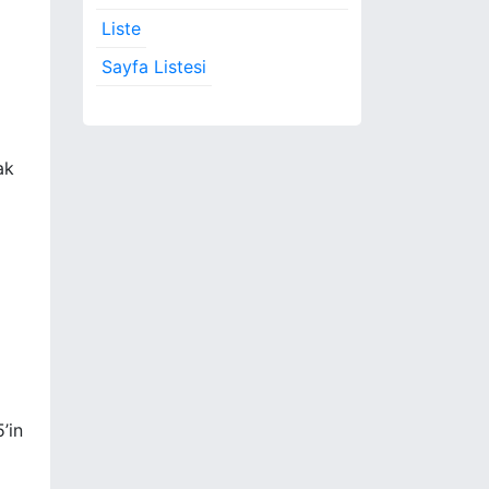
Liste
Sayfa Listesi
ak
’in