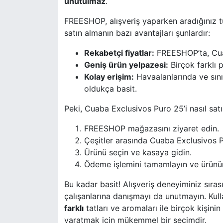
unutulmaz
.
FREESHOP, alışveriş yaparken aradığınız t
satın almanın bazı avantajları şunlardır:
Rekabetçi fiyatlar:
FREESHOP’ta, Cuaba
Geniş ürün yelpazesi:
Birçok farklı 
Kolay erişim:
Havaalanlarında ve sını
oldukça basit.
Peki, Cuaba Exclusivos Puro 25’i nasıl satı
FREESHOP mağazasını ziyaret edin.
Çeşitler arasında Cuaba Exclusivos P
Ürünü seçin ve kasaya gidin.
Ödeme işlemini tamamlayın ve ürünün
Bu kadar basit! Alışveriş deneyiminiz sıra
çalışanlarına danışmayı da unutmayın. Kul
farklı
tatları ve aromaları ile birçok kişini
yaratmak için mükemmel bir seçimdir.