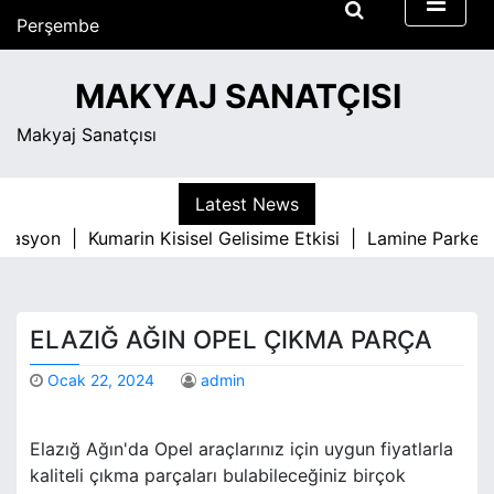
S
Perşembe
k
Ağustos 6, 2026
i
6:01 am
MAKYAJ SANATÇISI
p
t
Makyaj Sanatçısı
o
c
o
Latest News
n
asyon |
Kumarin Kisisel Gelisime Etkisi |
Lamine Parke İle
t
e
n
t
ELAZIĞ AĞIN OPEL ÇIKMA PARÇA
Ocak 22, 2024
admin
Elazığ Ağın'da Opel araçlarınız için uygun fiyatlarla
kaliteli çıkma parçaları bulabileceğiniz birçok