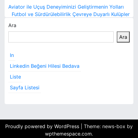
Y
Aviator ile Uçuş Deneyiminizi Geliştirmenin Yolları
a
Futbol ve Sürdürülebilirlik Çevreye Duyarlı Kulüpler
Ara
z
Ara
ı
g
In
e
Linkedin Beğeni Hilesi Bedava
z
Liste
i
Sayfa Listesi
n
m
e
Proudly powered by WordPress
|
Theme: news-box by
s
wpthemespace.com
.