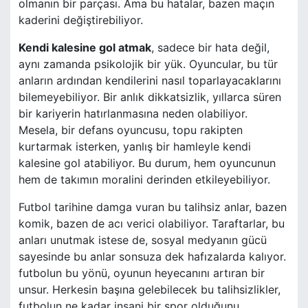
olmanın bir parçası. Ama bu hatalar, bazen maçın
kaderini değiştirebiliyor.
Kendi kalesine gol atmak
, sadece bir hata değil,
aynı zamanda psikolojik bir yük. Oyuncular, bu tür
anların ardından kendilerini nasıl toparlayacaklarını
bilemeyebiliyor. Bir anlık dikkatsizlik, yıllarca süren
bir kariyerin hatırlanmasına neden olabiliyor.
Mesela, bir defans oyuncusu, topu rakipten
kurtarmak isterken, yanlış bir hamleyle kendi
kalesine gol atabiliyor. Bu durum, hem oyuncunun
hem de takımın moralini derinden etkileyebiliyor.
Futbol tarihine damga vuran bu talihsiz anlar, bazen
komik, bazen de acı verici olabiliyor. Taraftarlar, bu
anları unutmak istese de, sosyal medyanın gücü
sayesinde bu anlar sonsuza dek hafızalarda kalıyor.
futbolun bu yönü, oyunun heyecanını artıran bir
unsur. Herkesin başına gelebilecek bu talihsizlikler,
futbolun ne kadar insani bir spor olduğunu