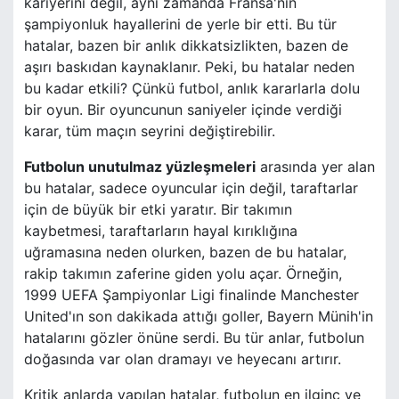
kariyerini değil, aynı zamanda Fransa'nın
şampiyonluk hayallerini de yerle bir etti. Bu tür
hatalar, bazen bir anlık dikkatsizlikten, bazen de
aşırı baskıdan kaynaklanır. Peki, bu hatalar neden
bu kadar etkili? Çünkü futbol, anlık kararlarla dolu
bir oyun. Bir oyuncunun saniyeler içinde verdiği
karar, tüm maçın seyrini değiştirebilir.
Futbolun unutulmaz yüzleşmeleri
arasında yer alan
bu hatalar, sadece oyuncular için değil, taraftarlar
için de büyük bir etki yaratır. Bir takımın
kaybetmesi, taraftarların hayal kırıklığına
uğramasına neden olurken, bazen de bu hatalar,
rakip takımın zaferine giden yolu açar. Örneğin,
1999 UEFA Şampiyonlar Ligi finalinde Manchester
United'ın son dakikada attığı goller, Bayern Münih'in
hatalarını gözler önüne serdi. Bu tür anlar, futbolun
doğasında var olan dramayı ve heyecanı artırır.
Kritik anlarda yapılan hatalar, futbolun en ilginç ve