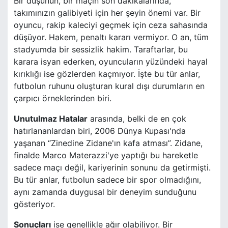
Bir düşünün, bir maçın son dakikalarında,
takımınızın galibiyeti için her şeyin önemi var. Bir
oyuncu, rakip kaleciyi geçmek için ceza sahasında
düşüyor. Hakem, penaltı kararı vermiyor. O an, tüm
stadyumda bir sessizlik hakim. Taraftarlar, bu
karara isyan ederken, oyuncuların yüzündeki hayal
kırıklığı ise gözlerden kaçmıyor. İşte bu tür anlar,
futbolun ruhunu oluşturan kural dışı durumların en
çarpıcı örneklerinden biri.
Unutulmaz Hatalar
arasında, belki de en çok
hatırlananlardan biri, 2006 Dünya Kupası'nda
yaşanan “Zinedine Zidane'ın kafa atması”. Zidane,
finalde Marco Materazzi'ye yaptığı bu hareketle
sadece maçı değil, kariyerinin sonunu da getirmişti.
Bu tür anlar, futbolun sadece bir spor olmadığını,
aynı zamanda duygusal bir deneyim sunduğunu
gösteriyor.
Sonuçları
ise genellikle ağır olabiliyor. Bir