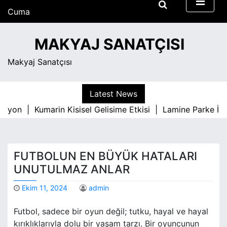
S
Cuma
k
Ağustos 7, 2026
i
4:02 am
MAKYAJ SANATÇISI
p
t
Makyaj Sanatçısı
o
c
o
Latest News
n
syon |
Kumarin Kisisel Gelisime Etkisi |
Lamine Parke İle 
t
e
n
t
FUTBOLUN EN BÜYÜK HATALARI
UNUTULMAZ ANLAR
Ekim 11, 2024
admin
Futbol, sadece bir oyun değil; tutku, hayal ve hayal
kırıklıklarıyla dolu bir yaşam tarzı. Bir oyuncunun