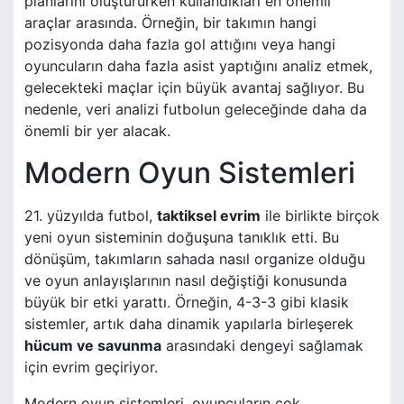
planlarını oluştururken kullandıkları en önemli
araçlar arasında. Örneğin, bir takımın hangi
pozisyonda daha fazla gol attığını veya hangi
oyuncuların daha fazla asist yaptığını analiz etmek,
gelecekteki maçlar için büyük avantaj sağlıyor. Bu
nedenle, veri analizi futbolun geleceğinde daha da
önemli bir yer alacak.
Modern Oyun Sistemleri
21. yüzyılda futbol,
taktiksel evrim
ile birlikte birçok
yeni oyun sisteminin doğuşuna tanıklık etti. Bu
dönüşüm, takımların sahada nasıl organize olduğu
ve oyun anlayışlarının nasıl değiştiği konusunda
büyük bir etki yarattı. Örneğin, 4-3-3 gibi klasik
sistemler, artık daha dinamik yapılarla birleşerek
hücum ve savunma
arasındaki dengeyi sağlamak
için evrim geçiriyor.
Modern oyun sistemleri, oyuncuların çok