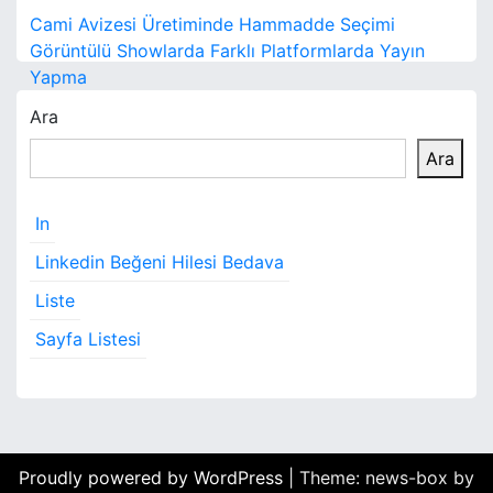
Y
Cami Avizesi Üretiminde Hammadde Seçimi
a
Görüntülü Showlarda Farklı Platformlarda Yayın
Yapma
z
Ara
ı
Ara
g
e
In
z
Linkedin Beğeni Hilesi Bedava
i
Liste
Sayfa Listesi
n
m
e
s
Proudly powered by WordPress
|
Theme: news-box by