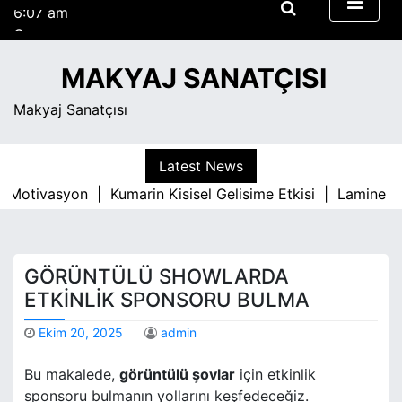
6:07 am
S
Cuma
k
Ağustos 7, 2026
i
6:07 am
MAKYAJ SANATÇISI
p
t
Makyaj Sanatçısı
o
c
o
Latest News
n
e Motivasyon |
Kumarin Kisisel Gelisime Etkisi |
Lamine Pa
t
e
n
t
GÖRÜNTÜLÜ SHOWLARDA
ETKINLIK SPONSORU BULMA
Ekim 20, 2025
admin
Bu makalede,
görüntülü şovlar
için etkinlik
sponsoru bulmanın yollarını keşfedeceğiz.