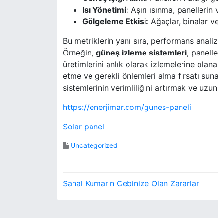
Isı Yönetimi:
Aşırı ısınma, panellerin v
Gölgeleme Etkisi:
Ağaçlar, binalar vey
Bu metriklerin yanı sıra, performans analizi
Örneğin,
güneş izleme sistemleri
, panelle
üretimlerini anlık olarak izlemelerine olana
etme ve gerekli önlemleri alma fırsatı suna
sistemlerinin verimliliğini artırmak ve uzu
https://enerjimar.com/gunes-paneli
Solar panel
Uncategorized
Y
Sanal Kumarın Cebinize Olan Zararları
a
z