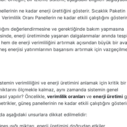
erinin ne kadar enerji ürettiğini gösterir. Sıcaklık Paketin 
 Verimlilik Oranı Panellerin ne kadar etkili çalıştığını gösterir
sağlığını değerlendirmesine ve gerektiğinde bakım yapmasına
yesinde, enerji üretiminde yaşanan dalgalanmalar anında tesp
 hem de enerji verimliliğini artırmak açısından büyük bir ava
neş enerjisi yatırımlarının başarısını artırmak için vazgeçilm
istemin verimliliğini ve enerji üretimini anlamak için kritik bir
 miktarını ölçmekle kalmaz, aynı zamanda sistemin genel
asıl yapılır? Öncelikle,
verimlilik oranları
ve
enerji üretimi
g
rikler, güneş panellerinin ne kadar etkili çalıştığını gösterir
da aşağıdaki unsurlara dikkat edilmelidir:
neş ışığı miktarı, enerji üretimini doğrudan etkiler.