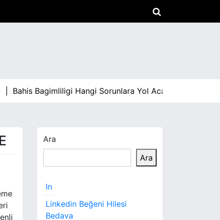
|
Bahis Bagimliligi Hangi Sorunlara Yol Acar |
Arabami Sat
E
Ara
Ara
In
neme
Linkedin Beğeni Hilesi
eri
Bedava
enli