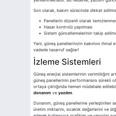
yenilenmektedir. Bu nedenle, yazılım güncel
Son olarak, bakım sürecinde dikkat edilmes
Panellerin düzenli olarak temizlenme
Hasar kontrolü yapılması
Sistem güncellemelerinin takip edilm
Yani, güneş panellerinizin bakımını ihmal e
vadede tasarruf sağlar!
İzleme Sistemleri
Güneş enerjisi sistemlerinin verimliliğini a
güneş panellerinin performansını sürekli ol
ortaya çıktığında hemen müdahale edilebilir
donanım
ve
yazılım
.
Donanım, güneş panellerine yerleştirilen se
üretim miktarını, sıcaklık değerlerini ve di
ederek kullanıcıya grafikler ve raporlar sun