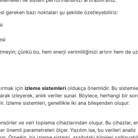
lemeleri ile sistem performansınızı artırabilirsiniz.
i gereken bazı noktaları şu şekilde özetleyebiliriz:
si
esi
tmeyin; çünkü bu, hem enerji verimliliğinizi artırır hem de u
rtırmak için
izleme sistemleri
oldukça önemlidir. Bu sistemle
arak izleyerek, anlık veriler sunar. Böylece, herhangi bir sor
. İzleme sistemleri, genellikle iki ana bileşenden oluşur:
nsörler ve veri toplama cihazlarından oluşur. Bu cihazlar, en
ğer önemli parametreleri ölçer. Yazılım ise, bu verileri analiz
ar. Örneğin, bir izleme sistemi, aşağıdaki bilgileri sağlayabil