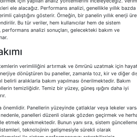
irmek için yapılan analiz yöntemlerini inceleyeceğiz. Veriml
kleri ele alacağız. Performans analizi, genellikle yıllık bazda
imli çalıştığını gösterir. Örneğin, bir panelin yıllık enerji üre
irilir. Bu tür veriler, hem kullanıcılar hem de sistem
ca, performans analizi sonuçları, gelecekteki bakım ve
nar.
akımı
stemlerin verimliliğini artırmak ve ömrünü uzatmak için hayat
nerjiye dönüştüren bu paneller, zamanla toz, kir ve diğer dı
ıl belirli aralıklarla bakım yapılması önerilmektedir. Bakım
lerin temizliğidir. Temiz bir yüzey, güneş ışığını daha iyi
ır.
nemlidir. Panellerin yüzeyinde çatlaklar veya lekeler vars
u nedenle, panelleri düzenli olarak gözden geçirmek ve herh
le etmek gerekmektedir. Bunun yanı sıra, sistem güncelleme
istemleri, teknolojinin gelişmesiyle sürekli olarak