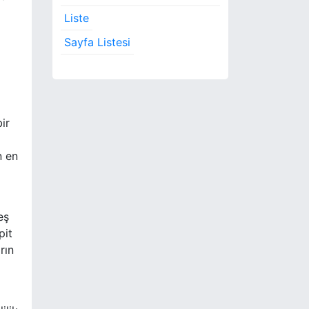
Liste
Sayfa Listesi
ir
n en
eş
pit
rın