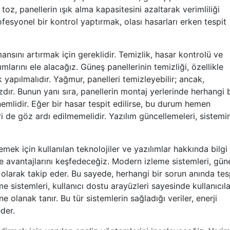
oz, panellerin ışık alma kapasitesini azaltarak verimliliği
rofesyonel bir kontrol yaptırmak, olası hasarları erken tespit
nsını artırmak için gereklidir. Temizlik, hasar kontrolü ve
larını ele alacağız. Güneş panellerinin temizliği, özellikle
yapılmalıdır. Yağmur, panelleri temizleyebilir; ancak,
dır. Bunun yanı sıra, panellerin montaj yerlerinde herhangi b
mlidir. Eğer bir hasar tespit edilirse, bu durum hemen
ri de göz ardı edilmemelidir. Yazılım güncellemeleri, sistemi
lemek için kullanılan teknolojiler ve yazılımlar hakkında bilgi
 ve avantajlarını keşfedeceğiz. Modern izleme sistemleri, gün
olarak takip eder. Bu sayede, herhangi bir sorun anında tes
eme sistemleri, kullanıcı dostu arayüzleri sayesinde kullanıcıla
e olanak tanır. Bu tür sistemlerin sağladığı veriler, enerji
der.