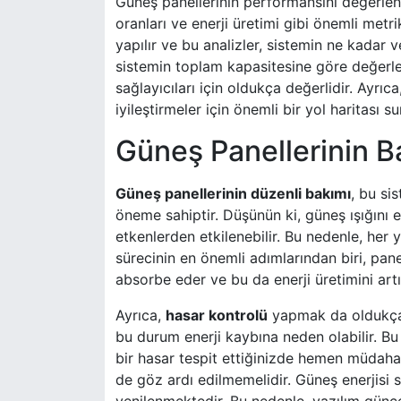
Güneş panellerinin performansını değerlend
oranları ve enerji üretimi gibi önemli metri
yapılır ve bu analizler, sistemin ne kadar ver
sistemin toplam kapasitesine göre değerlend
sağlayıcıları için oldukça değerlidir. Ayrı
iyileştirmeler için önemli bir yol haritası su
Güneş Panellerinin B
Güneş panellerinin düzenli bakımı
, bu si
öneme sahiptir. Düşünün ki, güneş ışığını e
etkenlerden etkilenebilir. Bu nedenle, her y
sürecinin en önemli adımlarından biri, panel
absorbe eder ve bu da enerji üretimini artır
Ayrıca,
hasar kontrolü
yapmak da oldukça ö
bu durum enerji kaybına neden olabilir. B
bir hasar tespit ettiğinizde hemen müdaha
de göz ardı edilmemelidir. Güneş enerjisi s