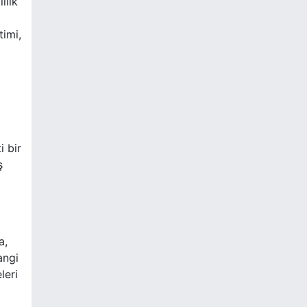
ilik
timi,
i bir
ş
a,
angi
leri