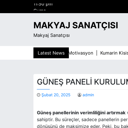
S
Cuma
k
Ağustos 7, 2026
i
11:50 pm
MAKYAJ SANATÇISI
p
t
Makyaj Sanatçısı
o
c
o
r Bagimliligiyla Mucadelede Motivasyon |
Latest News
Kumarin Kisisel
n
t
e
n
GÜNEŞ PANELI KURULU
t
Şubat 20, 2025
admin
Güneş panellerinin verimliliğini artırmak
v
sahiptir. Bu süreçler, sadece panellerin p
dönüşünü de maksimize eder. Peki, bu bakım