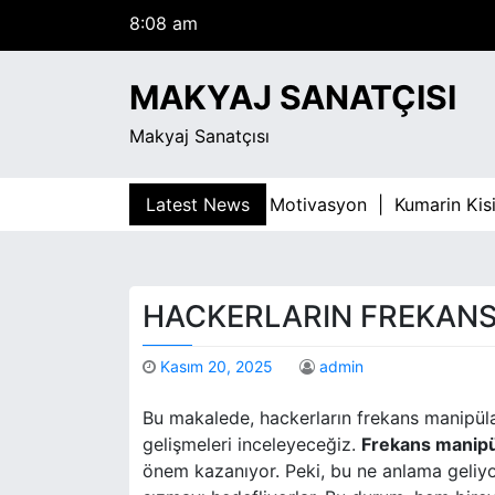
S
8:08 am
k
Pazar
i
Ağustos 9, 2026
MAKYAJ SANATÇISI
p
8:08 am
t
Makyaj Sanatçısı
o
c
o
mar Bagimliligiyla Mucadelede Motivasyon |
Latest News
Kumarin Kisis
n
t
e
n
HACKERLARIN FREKANS
t
Kasım 20, 2025
admin
Bu makalede, hackerların frekans manipülasyo
gelişmeleri inceleyeceğiz.
Frekans manip
önem kazanıyor. Peki, bu ne anlama geliyor?