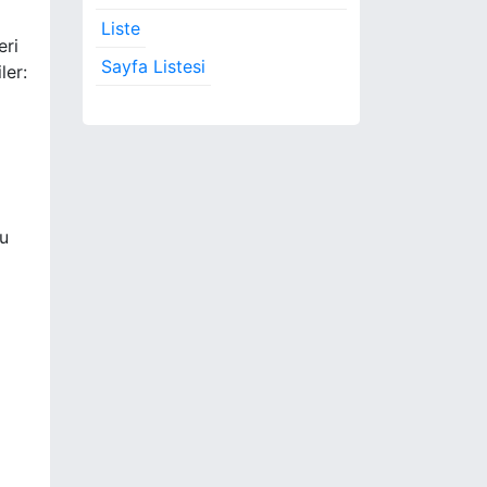
Liste
eri
Sayfa Listesi
ler:
bu