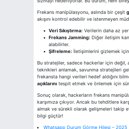
sızmayı hedefliyorlar. Bu durum, hem birey
Frekans manipülasyonu, aslında bir çeşit
g
akışını kontrol edebilir ve istenmeyen müda
Veri Sıkıştırma:
Verilerin daha az yer k
Frekans Jamming:
Diğer iletişim kan
alabilirler.
Şifreleme:
İletişimlerini gizlemek içi
Bu stratejiler, sadece hackerlar için deği
teknikleri anlamak, savunma stratejileri gel
frekansta hangi verileri hedef aldığını bi
açıklarını
tespit etmek ve önlemek için sür
Sonuç olarak, hackerların frekans manipülas
karşımıza çıkıyor. Ancak bu tehditlere ka
almak ve sürekli olarak gelişmeleri takip 
bilgi güçtür!
Whatsapp Durum Görme Hilesi – 2025 