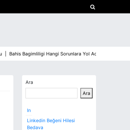
u |
Bahis Bagimliligi Hangi Sorunlara Yol Acar |
Arabami S
Ara
Ara
In
Linkedin Beğeni Hilesi
Bedava