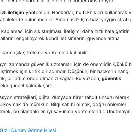
ler hem de kurumlar için ciddi tehditler oluşturuyor.
izli iletişim
yöntemidir. Hackerlar, bu teknikleri kullanarak v
halelerde bulunabilirler. Ama nasıl? İşte bazı yaygın strateji
aplaması için sıkıştırılması, iletişimi daha hızlı hale getirir.
allarını engelleyerek kendi iletişimlerini güvence altına
n karmaşık şifreleme yöntemleri kullanılır.
l, aynı zamanda güvenlik uzmanları için de önemlidir. Çünkü 
iştirmek için kritik bir adımdır. Düşünün, bir hackerın hangi
lmek, bir adım önde olmanızı sağlar. Bu yüzden,
güvenlik
ekli güncel kalmak şart.
yon stratejileri, dijital dünyada birer tehdit unsuru olarak
rşı koymak da mümkün. Bilgi sahibi olmak, doğru önlemleri
etmek, bu alandaki en iyi savunma yöntemleridir. Unutmayın,
Gizli Durum Görme Hilesi