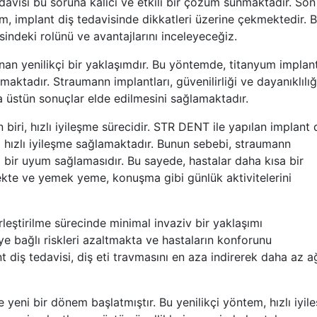
edavisi bu soruna kalıcı ve etkili bir çözüm sunmaktadır. Son
, implant diş tedavisinde dikkatleri üzerine çekmektedir. 
indeki rolünü ve avantajlarını inceleyeceğiz.
an yenilikçi bir yaklaşımdır. Bu yöntemde, titanyum implant
aktadır. Straumann implantları, güvenilirliği ve dayanıklılığı
a üstün sonuçlar elde edilmesini sağlamaktadır.
iri, hızlı iyileşme sürecidir. STR DENT ile yapılan implant 
 hızlı iyileşme sağlamaktadır. Bunun sebebi, straumann
bir uyum sağlamasıdır. Bu sayede, hastalar daha kısa bir
kte ve yemek yeme, konuşma gibi günlük aktivitelerini
eştirilme sürecinde minimal invaziv bir yaklaşımı
 bağlı riskleri azaltmakta ve hastaların konforunu
 diş tedavisi, diş eti travmasını en aza indirerek daha az a
eni bir dönem başlatmıştır. Bu yenilikçi yöntem, hızlı iyil