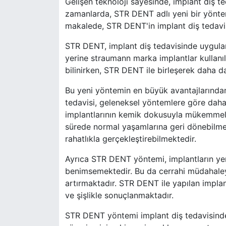
Gelişen teknoloji sayesinde, implant diş t
zamanlarda, STR DENT adlı yeni bir yöntem
makalede, STR DENT'in implant diş tedavis
STR DENT, implant diş tedavisinde uygulan
yerine straumann marka implantlar kullanılm
bilinirken, STR DENT ile birleşerek daha d
Bu yeni yöntemin en büyük avantajlarından b
tedavisi, geleneksel yöntemlere göre daha
implantlarının kemik dokusuyla mükemmel 
sürede normal yaşamlarına geri dönebilme
rahatlıkla gerçekleştirebilmektedir.
Ayrıca STR DENT yöntemi, implantların yerl
benimsemektedir. Bu da cerrahi müdahaleye
artırmaktadır. STR DENT ile yapılan implant
ve şişlikle sonuçlanmaktadır.
STR DENT yöntemi implant diş tedavisinde y