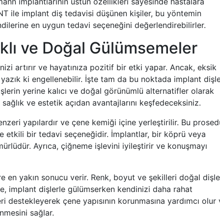
mann implantlarının üstün özellikleri sayesinde hastalara
ile implant diş tedavisi düşünen kişiler, bu yöntemin
ilerine en uygun tedavi seçeneğini değerlendirebilirler.
lıklı ve Doğal Gülümsemeler
zi artırır ve hayatınıza pozitif bir etki yapar. Ancak, eksik
yazık ki engellenebilir. İşte tam da bu noktada implant dişl
işlerin yerine kalıcı ve doğal görünümlü alternatifler olarak
 sağlık ve estetik açıdan avantajlarını keşfedeceksiniz.
zeri yapılardır ve çene kemiği içine yerleştirilir. Bu prosed
 etkili bir tedavi seçeneğidir. İmplantlar, bir köprü veya
rlüdür. Ayrıca, çiğneme işlevini iyileştirir ve konuşmayı
re en yakın sonucu verir. Renk, boyut ve şekilleri doğal dişle
e, implant dişlerle gülümserken kendinizi daha rahat
şleri destekleyerek çene yapısının korunmasına yardımcı olur
nmesini sağlar.