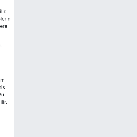
ir.
lerin
lere
n
lam
his
Bu
lir.