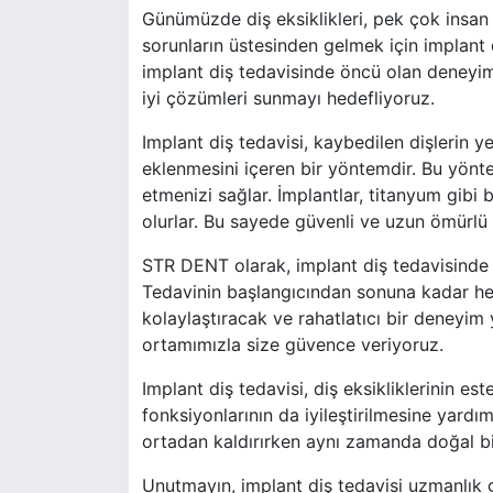
Günümüzde diş eksiklikleri, pek çok insan 
sorunların üstesinden gelmek için implant
implant diş tedavisinde öncü olan deneyiml
iyi çözümleri sunmayı hedefliyoruz.
Implant diş tedavisi, kaybedilen dişlerin y
eklenmesini içeren bir yöntemdir. Bu yönte
etmenizi sağlar. İmplantlar, titanyum gib
olurlar. Bu sayede güvenli ve uzun ömürlü 
STR DENT olarak, implant diş tedavisinde e
Tedavinin başlangıcından sonuna kadar he
kolaylaştıracak ve rahatlatıcı bir deneyim 
ortamımızla size güvence veriyoruz.
Implant diş tedavisi, diş eksikliklerinin e
fonksiyonlarının da iyileştirilmesine yardı
ortadan kaldırırken aynı zamanda doğal bi
Unutmayın, implant diş tedavisi uzmanlık g