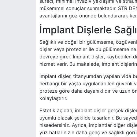
süreci, minimal invaziv yaklaşımı ve strau
mükemmel sonuçlar sunmaktadır. STR DENT 
avantajlarını göz önünde bulundurarak kend
İmplant Dişlerle Sağ
Sağlıklı ve doğal bir gülümseme, özgüvenini
dişler veya protezler ile bu gülümseme ne 
devreye girer. İmplant dişler, kaybedilen d
hizmet verir. Bu makalede, implant dişlerin
İmplant dişler, titanyumdan yapılan vida ben
herhangi bir yaşta uygulanabilen güvenli ve
proteze göre daha dayanıklıdır ve uzun ömü
kolaylaştırır.
Estetik açıdan, implant dişler gerçek dişle
uyumlu olacak şekilde tasarlanır. Bu sayed
hissedersiniz. Ayrıca, implantlar diğer di
yüz hatlarınızın daha genç ve sağlıklı görü