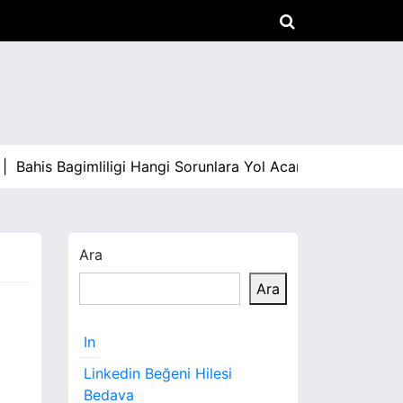
his Bagimliligi Hangi Sorunlara Yol Acar |
Arabami Satma
Ara
Ara
In
Linkedin Beğeni Hilesi
Bedava