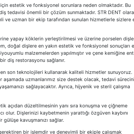
için estetik ve fonksiyonel sorunlara neden olmaktadır. Bu
 diş tedavisi önemli bir çözüm sunmaktadır. STR DENT olara
i ve uzman bir ekip tarafından sunulan hizmetlerle sizlere 
erine yapay köklerin yerleştirilmesi ve üzerine porselen dişle
m, doğal dişlere en yakın estetik ve fonksiyonel sonuçları 
i biyouyumlu malzemelerden yapılmıştır ve çene kemiğine en
bir diş restorasyonu sağlanır.
n son teknolojileri kullanarak kaliteli hizmetler sunuyoruz.
r aşamada uzmanlarımız size destek olacak, tedavi sürecin
yaşamanızı sağlayacaktır. Ayrıca, hijyenik ve steril çalışma
stetik açıdan düzeltilmesinin yanı sıra konuşma ve çiğneme
mcı olur. Dişlerinizi kaybetmenin yarattığı özgüven kaybını
r gülüşe kavuşmanızı sağlar.
erektiren bir işlemdir ve deneyimli bir ekiple çalışmak