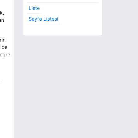
Liste
k,
Sayfa Listesi
en
rin
elde
tegre
i