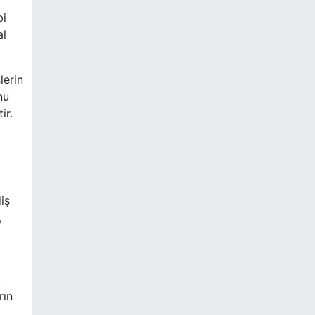
bi
al
lerin
nu
ir.
iş
,
,
rın