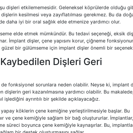
mşu dişleri etkilememesidir. Geleneksel köprülerde olduğu gi
m dişlerin kesilmesi veya zayıflatılması gerekmez. Bu da doğ
e daha iyi bir oral sağlık elde etmenize yardımcı olur.
lümseme elde etmek mümkündür. Bu tedavi seçeneği, eksik diş
nar. İmplant dişler, çene yapısını korur, çiğneme fonksiyonu
 ve güzel bir gülümseme için implant dişler önemli bir seçenekt
 Kaybedilen Dişleri Geri
 de fonksiyonel sorunlara neden olabilir. Neyse ki, implant d
n dişlerin geri kazanılmasına yardımcı olabilir. Bu makalede
 işlediğini ayrıntılı bir şekilde açıklayacağız.
 yapay köklerin çene kemiğine yerleştirilmesiyle başlar. Bu
ır ve çene kemiğiyle sağlam bir bağ oluştururlar. İmplantlar
leşme süreci boyunca çene kemiğiyle kaynaşırlar. Bu, implantla
sağlam bir destek oluşturmasını sağlar.