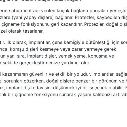
rine abutment adı verilen küçük bağlantı parçaları yerleştiril
lere (yani yapay dişlere) bağlanır. Protezler, kaybedilen diş
e çiğneme fonksiyonunu geri kazandırır. Protezler, doğal diş
el olarak tasarlanır.
ir. İlk olarak, implantlar, çene kemiğiyle bütünleştiği için so
yrıca, komşu dişleri kesmeye veya zarar vermeye gerek
nun yanı sıra, implant dişler, yemek yeme, konuşma ve
ir şekilde gerçekleştirmenize yardımcı olur.
i kazanmanın güvenilir ve etkili bir yoludur. İmplantlar, sağ
el sorunları çözerken, doğal dişlere benzer bir görünüm ve 
ız, implant diş tedavisini düşünmek iyi bir seçenek olabilir. 
nli bir çiğneme fonksiyonu sunarak yaşam kalitenizi artırabi