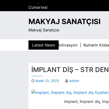
S
Cumartesi
k
Ağustos 8, 2026
i
5:46 pm
MAKYAJ SANATÇISI
p
t
Makyaj Sanatçısı
o
c
o
agimliligiyla Mucadelede Motivasyon |
Latest News
Kumarin Kisisel Ge
n
t
e
n
İMPLANT DIŞ – STR DE
t
Aralık 10, 2023
admin
implant, İmplant diş, İmpl