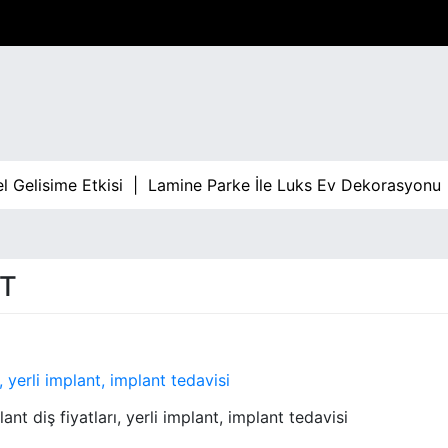
lisime Etkisi |
Lamine Parke İle Luks Ev Dekorasyonu |
Ba
NT
ant diş fiyatları, yerli implant, implant tedavisi