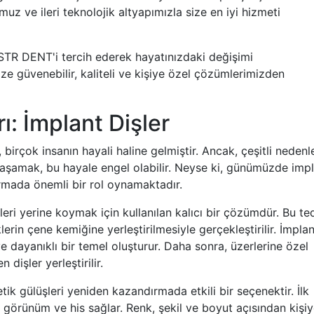
 ve ileri teknolojik altyapımızla size en iyi hizmeti
n STR DENT'i tercih ederek hayatınızdaki değişimi
ize güvenebilir, kaliteli ve kişiye özel çözümlerimizden
rı: İmplant Dişler
 birçok insanın hayali haline gelmiştir. Ancak, çeşitli nedenl
yaşamak, bu hayale engel olabilir. Neyse ki, günümüzde imp
karmada önemli bir rol oynamaktadır.
leri yerine koymak için kullanılan kalıcı bir çözümdür. Bu te
in çene kemiğine yerleştirilmesiyle gerçekleştirilir. İmplant
 dayanıklı bir temel oluşturur. Daha sonra, üzerlerine özel
dişler yerleştirilir.
tik gülüşleri yeniden kazandırmada etkili bir seçenektir. İlk
r görünüm ve his sağlar. Renk, şekil ve boyut açısından kişi