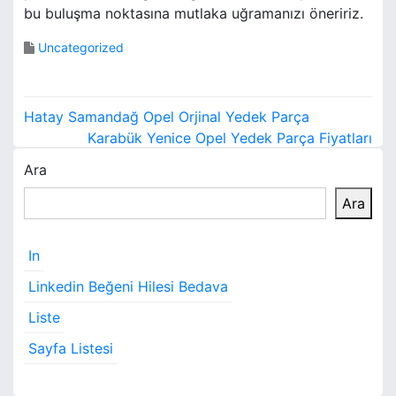
bu buluşma noktasına mutlaka uğramanızı öneririz.
Uncategorized
Y
Hatay Samandağ Opel Orjinal Yedek Parça
a
Karabük Yenice Opel Yedek Parça Fiyatları
Ara
z
Ara
ı
g
In
e
Linkedin Beğeni Hilesi Bedava
z
Liste
i
Sayfa Listesi
n