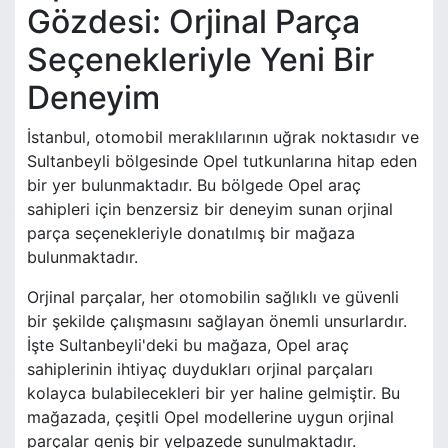
Gözdesi: Orjinal Parça
Seçenekleriyle Yeni Bir
Deneyim
İstanbul, otomobil meraklılarının uğrak noktasıdır ve
Sultanbeyli bölgesinde Opel tutkunlarına hitap eden
bir yer bulunmaktadır. Bu bölgede Opel araç
sahipleri için benzersiz bir deneyim sunan orjinal
parça seçenekleriyle donatılmış bir mağaza
bulunmaktadır.
Orjinal parçalar, her otomobilin sağlıklı ve güvenli
bir şekilde çalışmasını sağlayan önemli unsurlardır.
İşte Sultanbeyli'deki bu mağaza, Opel araç
sahiplerinin ihtiyaç duydukları orjinal parçaları
kolayca bulabilecekleri bir yer haline gelmiştir. Bu
mağazada, çeşitli Opel modellerine uygun orjinal
parçalar geniş bir yelpazede sunulmaktadır.