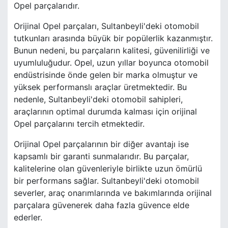
Opel parçalarıdır.
Orijinal Opel parçaları, Sultanbeyli'deki otomobil
tutkunları arasında büyük bir popülerlik kazanmıştır.
Bunun nedeni, bu parçaların kalitesi, güvenilirliği ve
uyumluluğudur. Opel, uzun yıllar boyunca otomobil
endüstrisinde önde gelen bir marka olmuştur ve
yüksek performanslı araçlar üretmektedir. Bu
nedenle, Sultanbeyli'deki otomobil sahipleri,
araçlarının optimal durumda kalması için orijinal
Opel parçalarını tercih etmektedir.
Orijinal Opel parçalarının bir diğer avantajı ise
kapsamlı bir garanti sunmalarıdır. Bu parçalar,
kalitelerine olan güvenleriyle birlikte uzun ömürlü
bir performans sağlar. Sultanbeyli'deki otomobil
severler, araç onarımlarında ve bakımlarında orijinal
parçalara güvenerek daha fazla güvence elde
ederler.