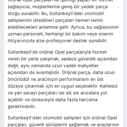
sağlayıcısı, müşterilerine geniş bir yedek parça
stoğu sunabilir. Bu, Sultanbeyli'deki otomobil
sahiplerinin istedikleri parçaları hemen temin
edebilecekleri anlamına gelir. Ayrıca, bu sağlayıcının
uzman personeli, herhangi bir bakım veya onarım
ihtiyacınızda size profesyonel destek sunabilir.
Sultanbeyli'de orijinal Opel parçalarıyla hizmet
veren bir yerle çalışmak, sadece güvenlik açısından
değil, aynı zamanda uzun vadeli maliyetler
açısından da avantajlıdır. Orijinal parça, daha uzun
ömürlüdür ve aracınızın performansını en üst
düzeye çıkarmak için en uygun seçenektir. Kalitesiz
ve yan sanayi parçaları ise sık sık arızalara yol
açabilir ve dolayısıyla daha fazla harcama
gerektirebilir.
Sultanbeyli'deki otomobil sahipleri için orijinal Opel
parçaları, güvenli sürüşlerini sağlamak ve araçlarının