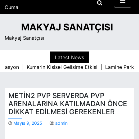
S
Cuma
k
Ağustos 7, 2026
i
7:12 pm
MAKYAJ SANATÇISI
p
t
Makyaj Sanatçısı
o
c
o
Latest News
n
ivasyon |
Kumarin Kisisel Gelisime Etkisi |
Lamine Parke İl
t
e
n
t
METIN2 PVP SERVERDA PVP
ARENALARINA KATILMADAN ÖNCE
DIKKAT EDILMESI GEREKENLER
Mayıs 9, 2025
admin