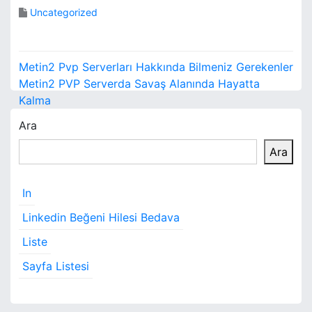
Uncategorized
Y
Metin2 Pvp Serverları Hakkında Bilmeniz Gerekenler
a
Metin2 PVP Serverda Savaş Alanında Hayatta
Kalma
z
Ara
ı
Ara
g
e
In
z
Linkedin Beğeni Hilesi Bedava
i
Liste
Sayfa Listesi
n
m