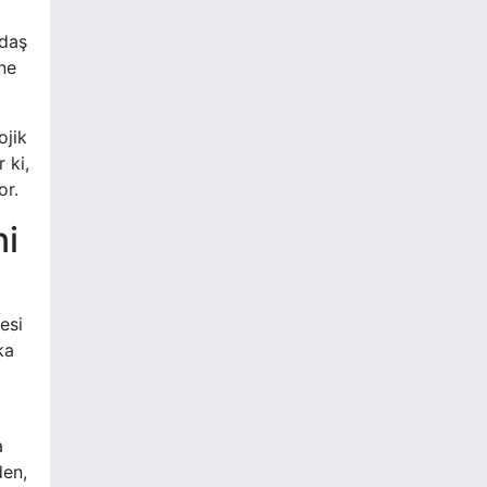
adaş
ine
ojik
 ki,
or.
ni
esi
ka
a
den,