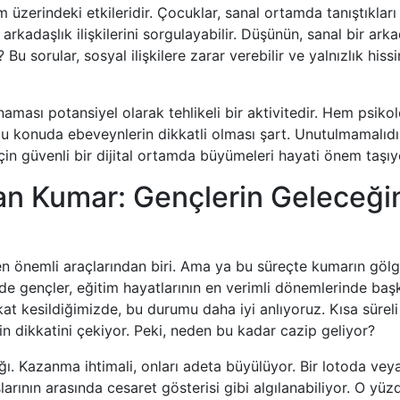
m üzerindeki etkileridir. Çocuklar, sanal ortamda tanıştıkları
 arkadaşlık ilişkilerini sorgulayabilir. Düşünün, sanal bir ark
 sorular, sosyal ilişkilere zarar verebilir ve yalnızlık hiss
ması potansiyel olarak tehlikeli bir aktivitedir. Hem psikol
u konuda ebeveynlerin dikkatli olması şart. Unutulmamalıdır
için güvenli bir dijital ortamda büyümeleri hayati önem taşıy
an Kumar: Gençlerin Geleceği
 en önemli araçlarından biri. Ama ya bu süreçte kumarın gölg
e gençler, eğitim hayatlarının en verimli dönemlerinde baş
kat kesildiğimizde, bu durumu daha iyi anlıyoruz. Kısa süreli
n dikkatini çekiyor. Peki, neden bu kadar cazip geliyor?
ğı. Kazanma ihtimali, onları adeta büyülüyor. Bir lotoda vey
rının arasında cesaret gösterisi gibi algılanabiliyor. O yüz