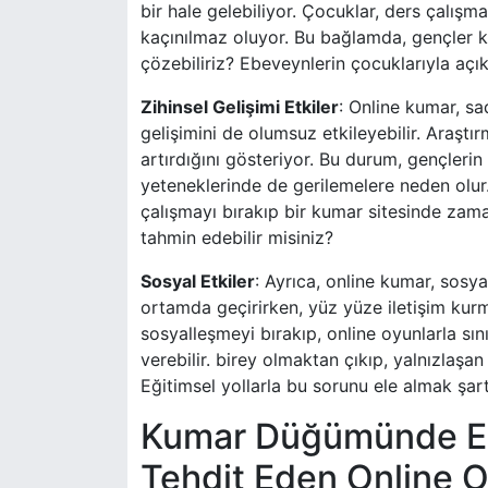
bir hale gelebiliyor. Çocuklar, ders çalış
kaçınılmaz oluyor. Bu bağlamda, gençler k
çözebiliriz? Ebeveynlerin çocuklarıyla açık
Zihinsel Gelişimi Etkiler
: Online kumar, s
gelişimini de olumsuz etkileyebilir. Araştı
artırdığını gösteriyor. Bu durum, gençleri
yeteneklerinde de gerilemelere neden olur
çalışmayı bırakıp bir kumar sitesinde zama
tahmin edebilir misiniz?
Sosyal Etkiler
: Ayrıca, online kumar, sosya
ortamda geçirirken, yüz yüze iletişim kurm
sosyalleşmeyi bırakıp, online oyunlarla sın
verebilir. birey olmaktan çıkıp, yalnızlaşan
Eğitimsel yollarla bu sorunu ele almak şart
Kumar Düğümünde Eği
Tehdit Eden Online O