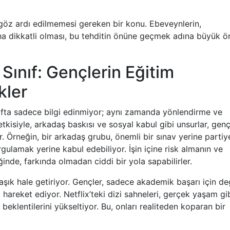
 göz ardı edilmemesi gereken bir konu. Ebeveynlerin,
a dikkatli olması, bu tehditin önüne geçmek adına büyük 
Sınıf: Gençlerin Eğitim
kler
ınıfta sadece bilgi edinmiyor; aynı zamanda yönlendirme ve
etkisiyle, arkadaş baskısı ve sosyal kabul gibi unsurlar, genç
r. Örneğin, bir arkadaş grubu, önemli bir sınav yerine partiy
ulamak yerine kabul edebiliyor. İşin içine risk almanın ve
nde, farkında olmadan ciddi bir yola sapabilirler.
aşık hale getiriyor. Gençler, sadece akademik başarı için değ
hareket ediyor. Netflix’teki dizi sahneleri, gerçek yaşam gi
beklentilerini yükseltiyor. Bu, onları realiteden koparan bir