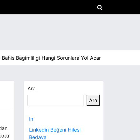
s Bagimliligi Hangi Sorunlara Yol Acar |
Arabami Satmada
Ara
Ara
In
udan
Linkedin Beğeni Hilesi
kötü
Bedava