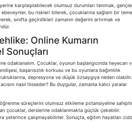
 yerine karşılaşılabilecek olumsuz durumları tanımak, gençle
e ebeveynler, bu riskleri bilerek, çocuklarına sağlam bir teme
eyerek, sınıfta geçirdikleri zamanın değerini artırmak ve
ndür.
ehlike: Online Kumarın
el Sonuçları
lerine odaklanalım. Çocuklar, oyunun başlangıcında heyecan 
endişesi, başarısızlık korkusu ve bu oyunlara bağımlılık
bozukluklarına, depresyona ve düşük özsaygıya neden olabilir.
acısını nasıl hisseder? Bu duygular, zamanla kalıcı yaralar
öğrenme süreçlerini olumsuz etkileme potansiyeline sahiptir
an çocuklar, derslerine odaklanmakta güçlük çekebilir.
a yeterince çalışmayabilirler. Sonuçta, eğitim hayatları cidd