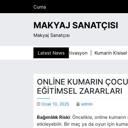
S
Cuma
k
Ağustos 7, 2026
i
8:11 pm
MAKYAJ SANATÇISI
p
t
Makyaj Sanatçısı
o
c
o
imliligiyla Mucadelede Motivasyon |
Latest News
Kumarin Kisisel Geli
n
t
e
n
ONLINE KUMARIN ÇOCU
t
EĞITIMSEL ZARARLARI
Ocak 10, 2025
admin
Bağımlılık Riski
: Öncelikle, online kumarın
etkileyebilir. Bir maç ya da oyun için k