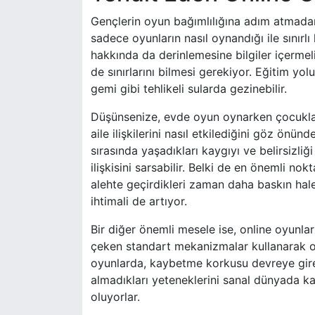
Gençlerin oyun bağımlılığına adım atmadan 
sadece oyunların nasıl oynandığı ile sınırl
hakkında da derinlemesine bilgiler içermel
de sınırlarını bilmesi gerekiyor. Eğitim y
gemi gibi tehlikeli sularda gezinebilir.
Düşünsenize, evde oyun oynarken çocuklar
aile ilişkilerini nasıl etkilediğini göz ön
sırasında yaşadıkları kaygıyı ve belirsizli
ilişkisini sarsabilir. Belki de en önemli nok
alehte geçirdikleri zaman daha baskın hale
ihtimali de artıyor.
Bir diğer önemli mesele ise, online oyunlar
çeken standart mekanizmalar kullanarak o
oyunlarda, kaybetme korkusu devreye gire
almadıkları yeteneklerini sanal dünyada k
oluyorlar.