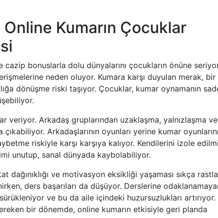
: Online Kumarın Çocuklar
si
ve cazip bonuslarla dolu dünyalarını çocukların önüne seriyo
erişmelerine neden oluyor. Kumara karşı duyulan merak, bir
ılığa dönüşme riski taşıyor. Çocuklar, kumar oynamanın sa
ebiliyor.
arar veriyor. Arkadaş gruplarından uzaklaşma, yalnızlaşma ve
 çıkabiliyor. Arkadaşlarının oyunları yerine kumar oyunların
ybetme riskiyle karşı karşıya kalıyor. Kendilerini izole edilm
şimi unutup, sanal dünyada kaybolabiliyor.
t dağınıklığı ve motivasyon eksikliği yaşaması sıkça rastl
nirken, ders başarıları da düşüyor. Derslerine odaklanamaya
rükleniyor ve bu da aile içindeki huzursuzlukları artırıyor.
 gereken bir dönemde, online kumarın etkisiyle geri planda