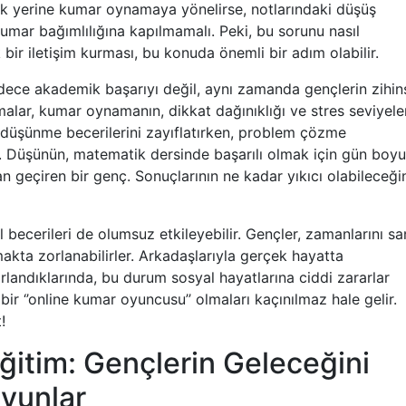
mak yerine kumar oynamaya yönelirse, notlarındaki düşüş
umar bağımlılığına kapılmamalı. Peki, bu sorunu nasıl
 bir iletişim kurması, bu konuda önemli bir adım olabilir.
adece akademik başarıyı değil, aynı zamanda gençlerin zihin
rmalar, kumar oynamanın, dikkat dağınıklığı ve stres seviyeler
n düşünme becerilerini zayıflatırken, problem çözme
. Düşünün, matematik dersinde başarılı olmak için gün boyu
n geçiren bir genç. Sonuçlarının ne kadar yıkıcı olabileceği
l becerileri de olumsuz etkileyebilir. Gençler, zamanlarını sa
akta zorlanabilirler. Arkadaşlarıyla gerçek hayatta
ırlandıklarında, bu durum sosyal hayatlarına ciddi zararlar
 bir ‘’online kumar oyuncusu’’ olmaları kaçınılmaz hale gelir.
!
tim: Gençlerin Geleceğini
yunlar