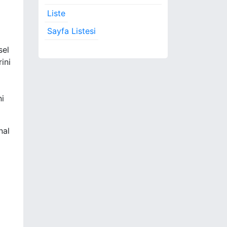
Liste
Sayfa Listesi
sel
ini
ni
nal