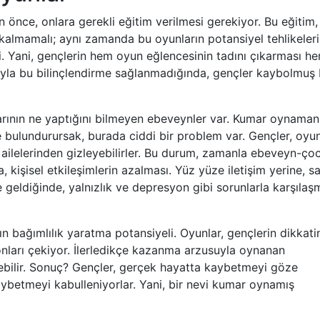
önce, onlara gerekli eğitim verilmesi gerekiyor. Bu eğitim,
ı kalmamalı; aynı zamanda bu oyunların potansiyel tehlikeleri
i. Yani, gençlerin hem oyun eğlencesinin tadını çıkarması h
oluyla bu bilinçlendirme sağlanmadığında, gençler kaybolmuş 
ının ne yaptığını bilmeyen ebeveynler var. Kumar oynaman
ünde bulundurursak, burada ciddi bir problem var. Gençler, oyu
ği ailelerinden gizleyebilirler. Bu durum, zamanla ebeveyn-ço
ta, kişisel etkileşimlerin azalması. Yüz yüze iletişim yerine, s
 geldiğinde, yalnızlık ve depresyon gibi sorunlarla karşılaş
ın bağımlılık yaratma potansiyeli. Oyunlar, gençlerin dikkati
nları çekiyor. İlerledikçe kazanma arzusuyla oynanan
bilir. Sonuç? Gençler, gerçek hayatta kaybetmeyi göze
aybetmeyi kabulleniyorlar. Yani, bir nevi kumar oynamış