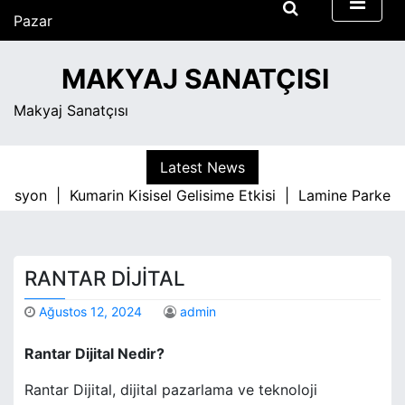
S
Pazar
k
Ağustos 9, 2026
i
4:25 pm
MAKYAJ SANATÇISI
p
t
Makyaj Sanatçısı
o
c
o
Latest News
n
asyon |
Kumarin Kisisel Gelisime Etkisi |
Lamine Parke İle 
t
e
n
t
RANTAR DIJITAL
Ağustos 12, 2024
admin
Rantar Dijital Nedir?
Rantar Dijital, dijital pazarlama ve teknoloji