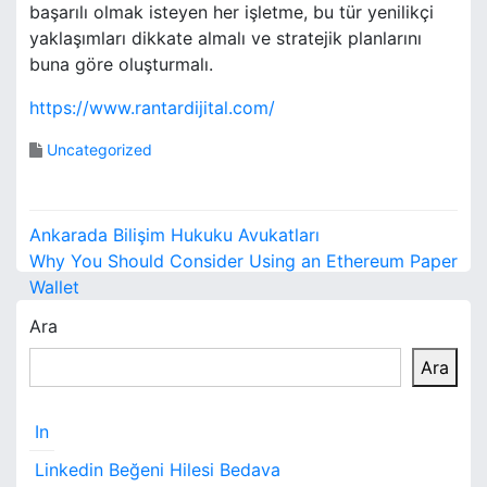
başarılı olmak isteyen her işletme, bu tür yenilikçi
yaklaşımları dikkate almalı ve stratejik planlarını
buna göre oluşturmalı.
https://www.rantardijital.com/
Uncategorized
Y
Ankarada Bilişim Hukuku Avukatları
a
Why You Should Consider Using an Ethereum Paper
Wallet
z
Ara
ı
Ara
g
e
In
z
Linkedin Beğeni Hilesi Bedava