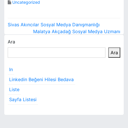
Uncategorized
Y
Sivas Akıncılar Sosyal Medya Danışmanlığı
a
Malatya Akçadağ Sosyal Medya Uzmanı
Ara
z
Ara
ı
g
In
e
Linkedin Beğeni Hilesi Bedava
z
Liste
i
Sayfa Listesi
n
m