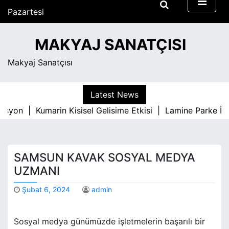
S
Pazartesi
k
Ağustos 10, 2026
i
5:29 am
MAKYAJ SANATÇISI
p
t
Makyaj Sanatçısı
o
c
o
Latest News
n
syon |
Kumarin Kisisel Gelisime Etkisi |
Lamine Parke İle 
t
e
n
t
SAMSUN KAVAK SOSYAL MEDYA
UZMANI
Şubat 6, 2024
admin
Sosyal medya günümüzde işletmelerin başarılı bir