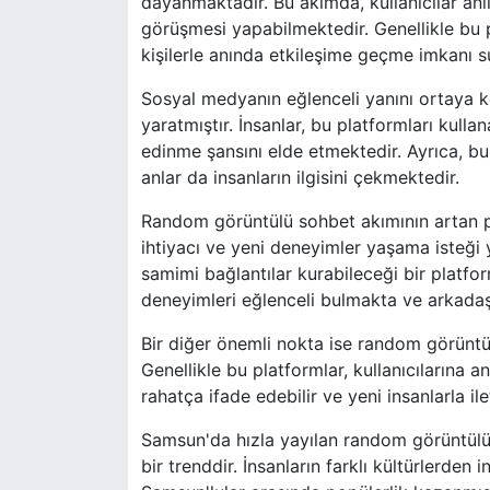
dayanmaktadır. Bu akımda, kullanıcılar anlı
görüşmesi yapabilmektedir. Genellikle bu pla
kişilerle anında etkileşime geçme imkanı 
Sosyal medyanın eğlenceli yanını ortaya 
yaratmıştır. İnsanlar, bu platformları kullan
edinme şansını elde etmektedir. Ayrıca, bu
anlar da insanların ilgisini çekmektedir.
Random görüntülü sohbet akımının artan po
ihtiyacı ve yeni deneyimler yaşama isteği
samimi bağlantılar kurabileceği bir platfo
deneyimleri eğlenceli bulmakta ve arkadaşlı
Bir diğer önemli nokta ise random görüntülü
Genellikle bu platformlar, kullanıcılarına a
rahatça ifade edebilir ve yeni insanlarla ilet
Samsun'da hızla yayılan random görüntülü
bir trenddir. İnsanların farklı kültürlerden