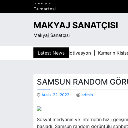
S
Cumartesi
k
Ağustos 8, 2026
i
4:33 pm
MAKYAJ SANATÇISI
p
t
Makyaj Sanatçısı
o
c
o
agimliligiyla Mucadelede Motivasyon |
Latest News
Kumarin Kisisel Ge
n
t
e
n
SAMSUN RANDOM GÖR
t
Aralık 22, 2023
admin
Sosyal medyanın ve internetin hızlı gelişim
başladı. Samsun random görüntülü sohbet pl