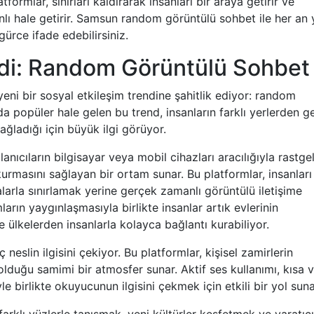
tformlar, sınırları kaldırarak insanları bir araya getirir ve
nlı hale getirir. Samsun random görüntülü sohbet ile her an 
ürce ifade edebilirsiniz.
di: Random Görüntülü Sohbet
 yeni bir sosyal etkileşim trendine şahitlik ediyor: random
 popüler hale gelen bu trend, insanların farklı yerlerden g
ağladığı için büyük ilgi görüyor.
nıcıların bilgisayar veya mobil cihazları aracılığıyla rastge
 kurmasını sağlayan bir ortam sunar. Bu platformlar, insanları
arla sınırlamak yerine gerçek zamanlı görüntülü iletişime
arın yaygınlaşmasıyla birlikte insanlar artık evlerinin
 ülkelerden insanlarla kolayca bağlantı kurabiliyor.
eslin ilgisini çekiyor. Bu platformlar, kişisel zamirlerin
 olduğu samimi bir atmosfer sunar. Aktif ses kullanımı, kısa 
le birlikte okuyucunun ilgisini çekmek için etkili bir yol suna