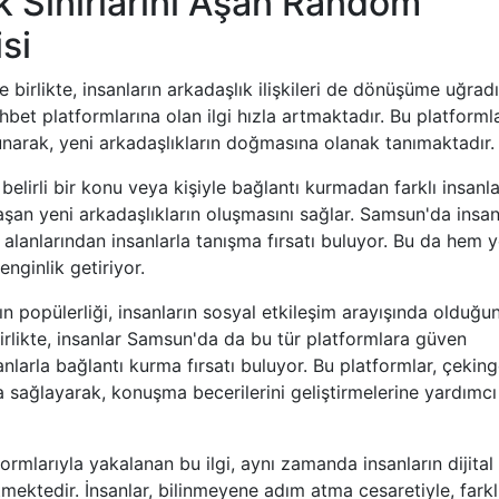
 Sınırlarını Aşan Random
si
 birlikte, insanların arkadaşlık ilişkileri de dönüşüme uğradı
et platformlarına olan ilgi hızla artmaktadır. Bu platformla
unarak, yeni arkadaşlıkların doğmasına olanak tanımaktadır.
belirli bir konu veya kişiyle bağlantı kurmadan farklı insanla
 aşan yeni arkadaşlıkların oluşmasını sağlar. Samsun'da insan
i alanlarından insanlarla tanışma fırsatı buluyor. Bu da hem y
nginlik getiriyor.
 popülerliği, insanların sosyal etkileşim arayışında olduğu
birlikte, insanlar Samsun'da da bu tür platformlara güven
nlarla bağlantı kurma fırsatı buluyor. Bu platformlar, çekin
a sağlayarak, konuşma becerilerini geliştirmelerine yardımcı
mlarıyla yakalanan bu ilgi, aynı zamanda insanların dijital
mektedir. İnsanlar, bilinmeyene adım atma cesaretiyle, farkl