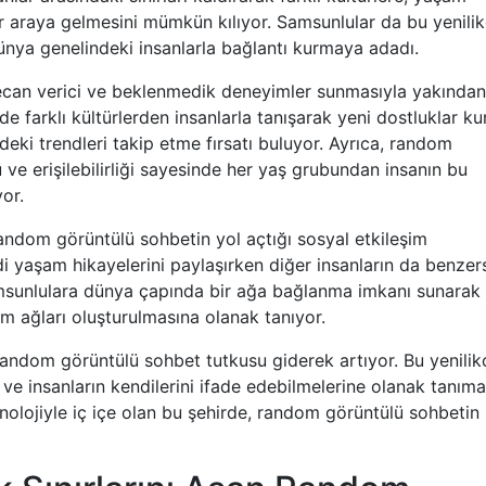
bir araya gelmesini mümkün kılıyor. Samsunlular da bu yenilik
dünya genelindeki insanlarla bağlantı kurmaya adadı.
ecan verici ve beklenmedik deneyimler sunmasıyla yakından
nde farklı kültürlerden insanlarla tanışarak yeni dostluklar k
ndeki trendleri takip etme fırsatı buluyor. Ayrıca, random
 ve erişilebilirliği sayesinde her yaş grubundan insanın bu
or.
ndom görüntülü sohbetin yol açtığı sosyal etkileşim
di yaşam hikayelerini paylaşırken diğer insanların da benzer
amsunlulara dünya çapında bir ağa bağlanma imkanı sunarak
im ağları oluşturulmasına olanak tanıyor.
andom görüntülü sohbet tutkusu giderek artıyor. Bu yenilik
ı ve insanların kendilerini ifade edebilmelerine olanak tanıma
nolojiyle iç içe olan bu şehirde, random görüntülü sohbetin