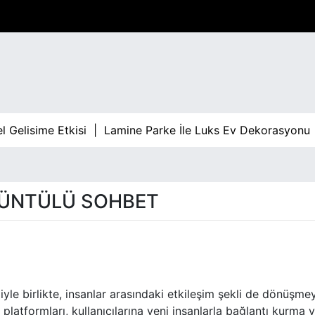
lisime Etkisi |
Lamine Parke İle Luks Ev Dekorasyonu |
Ba
ÜNTÜLÜ SOHBET
iyle birlikte, insanlar arasındaki etkileşim şekli de dönüşme
atformları, kullanıcılarına yeni insanlarla bağlantı kurma 