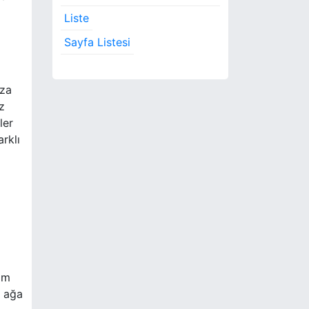
Liste
Sayfa Listesi
ıza
z
ler
rklı
şim
r ağa