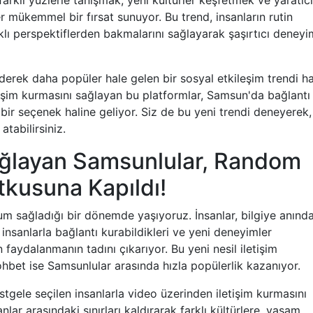
rklı yüzlerle tanışmak, yeni kültürler keşfetmek ve yaratıcıl
 mükemmel bir fırsat sunuyor. Bu trend, insanların rutin
klı perspektiflerden bakmalarını sağlayarak şaşırtıcı deneyi
rek daha popüler hale gelen bir sosyal etkileşim trendi ha
iletişim kurmasını sağlayan bu platformlar, Samsun'da bağlantı
 bir seçenek haline geliyor. Siz de bu yeni trendi deneyerek,
tabilirsiniz.
ğlayan Samsunlular, Random
kusuna Kapıldı!
um sağladığı bir dönemde yaşıyoruz. İnsanlar, bilgiye anınd
 insanlarla bağlantı kurabildikleri ve yeni deneyimler
n faydalanmanın tadını çıkarıyor. Bu yeni nesil iletişim
hbet ise Samsunlular arasında hızla popülerlik kazanıyor.
stgele seçilen insanlarla video üzerinden iletişim kurmasını
lar arasındaki sınırları kaldırarak farklı kültürlere, yaşam