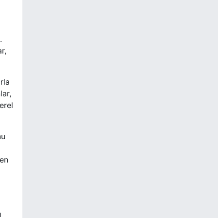
.
r,
rla
lar,
erel
nu
gen
ı