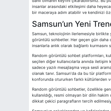
dahil olmanın keyfini çıkarabilirsiniz. Bu pla
insanlar arasındaki etkileşimi daha heyeca
bir maceraya adım atabilir ve kendinizi özg
Samsun’un Yeni Tren
Samsun, teknolojinin ilerlemesiyle birlikte
görüntülü sohbetler. Her geçen gün daha da
insanlarla anlık olarak bağlantı kurmasını s
Random görüntülü sohbet platformları, kulla
seçilen diğer kullanıcılarla anında iletişim
sadece yazılı mesajlaşma veya sesli aramal
olanak tanır. Samsun'da da bu tür platforml
konforunda otururken farklı kültürlerden ve
Random görüntülü sohbetler, özellikle genç n
kullanıldığı, resmi olmayan bir dilin hakim
dikkat çekici paragrafların tercih edilmesiy