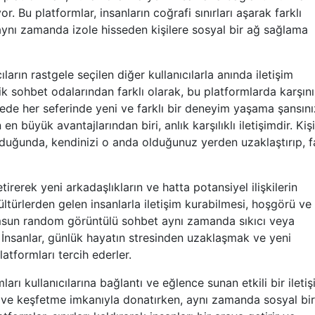
 Bu platformlar, insanların coğrafi sınırları aşarak farklı
 aynı zamanda izole hisseden kişilere sosyal bir ağ sağlama
rın rastgele seçilen diğer kullanıcılarla anında iletişim
ik sohbet odalarından farklı olarak, bu platformlarda karşın
yede her seferinde yeni ve farklı bir deneyim yaşama şansını
büyük avantajlarından biri, anlık karşılıklı iletişimdir. Kişi
duğunda, kendinizi o anda olduğunuz yerden uzaklaştırıp, fa
etirerek yeni arkadaşlıkların ve hatta potansiyel ilişkilerin
 kültürlerden gelen insanlarla iletişim kurabilmesi, hoşgörü ve
amsun random görüntülü sohbet aynı zamanda sıkıcı veya
 İnsanlar, günlük hayatın stresinden uzaklaşmak ve yeni
latformları tercih ederler.
ı kullanıcılarına bağlantı ve eğlence sunan etkili bir ileti
şma ve keşfetme imkanıyla donatırken, aynı zamanda sosyal bi