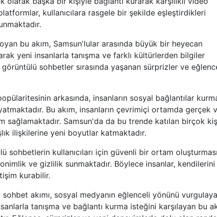
k olarak başka bir kişiyle bağlantı kurarak karşılıklı video
tformlar, kullanıcılara rasgele bir şekilde eşleştirdikleri
sunmaktadır.
koyan bu akım, Samsun'lular arasında büyük bir heyecan
arak yeni insanlarla tanışma ve farklı kültürlerden bilgiler
 görüntülü sohbetler sırasında yaşanan sürprizler ve eğlence
pülaritesinin arkasında, insanların sosyal bağlantılar kurm
 yatmaktadır. Bu akım, insanların çevrimiçi ortamda gerçek 
rm sağlamaktadır. Samsun'da da bu trende katılan birçok kiş
k ilişkilerine yeni boyutlar katmaktadır.
 sohbetlerin kullanıcıları için güvenli bir ortam oluşturması
nonimlik ve gizlilik sunmaktadır. Böylece insanlar, kendilerini
işim kurabilir.
 sohbet akımı, sosyal medyanın eğlenceli yönünü vurgulay
 insanlarla tanışma ve bağlantı kurma isteğini karşılayan bu a