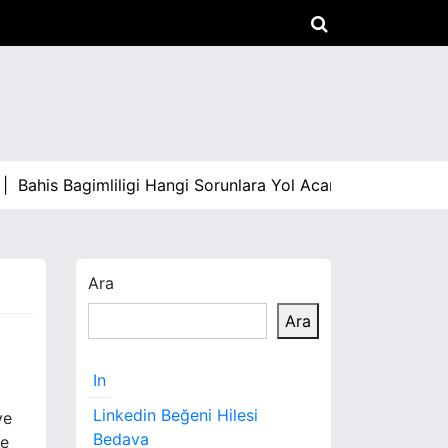
his Bagimliligi Hangi Sorunlara Yol Acar |
Arabami Satmad
Ara
Ara
In
Linkedin Beğeni Hilesi
ye
Bedava
ve