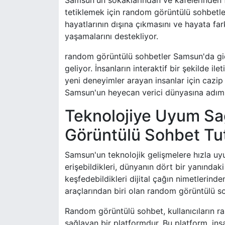
Samsun'un sokaklarından ve kafelerinden fa
tetiklemek için random görüntülü sohbetler
hayatlarının dışına çıkmasını ve hayata far
yaşamalarını destekliyor.
random görüntülü sohbetler Samsun'da gide
geliyor. İnsanların interaktif bir şekilde 
yeni deneyimler arayan insanlar için cazip
Samsun'un heyecan verici dünyasına adım a
Teknolojiye Uyum Sa
Görüntülü Sohbet Tut
Samsun'un teknolojik gelişmelere hızla uy
erişebildikleri, dünyanın dört bir yanındaki
keşfedebildikleri dijital çağın nimetlerinde
araçlarından biri olan random görüntülü so
Random görüntülü sohbet, kullanıcıların ra
sağlayan bir platformdur. Bu platform, insan