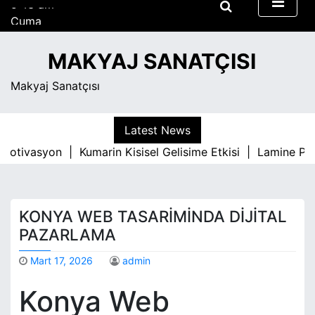
S
Cuma
k
Ağustos 7, 2026
i
5:43 am
MAKYAJ SANATÇISI
p
t
Makyaj Sanatçısı
o
c
o
Latest News
n
 Motivasyon |
Kumarin Kisisel Gelisime Etkisi |
Lamine Park
t
e
n
t
KONYA WEB TASARIMINDA DIJITAL
PAZARLAMA
Mart 17, 2026
admin
Konya Web