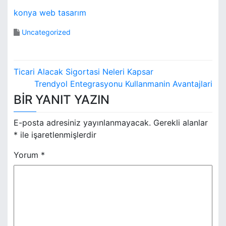
konya web tasarım
Uncategorized
Y
Ticari Alacak Sigortasi Neleri Kapsar
a
Trendyol Entegrasyonu Kullanmanin Avantajlari
BIR YANIT YAZIN
z
ı
E-posta adresiniz yayınlanmayacak.
Gerekli alanlar
*
ile işaretlenmişlerdir
g
Yorum
*
e
z
i
n