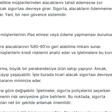
ellikle müşterilerinden alacaklarını tahsil edemezse zor
lacak sigortası devreye girer. Sigorta, alacakların ödenmeme
. Yani, bir nevi güvence sistemidir.
, müşterilerinin iflas etmesi veya ödeme yapmaması durum
re alacaklarının %80-90’ını geri alabilme imkanı sunar.
müşterilerin kredi risklerini analiz eder ve işletmelere bu ko
firma, büyük bir perakendeciye ürün satışı yapıyor. Ancak,
ayıp yaşayabilir. İşte burada ticari alacak sigortası devrey
zararını minimize eder.
a göre değişebilir. İşletmeler, sigorta poliçelerini seçerken
tmenin risk seviyesine göre belirlenir. Bu noktada, sigorta
ayları net bir şekilde anlamak önemlidir.