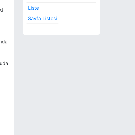
Liste
si
Sayfa Listesi
unda
nuda
e