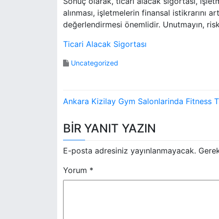
Sonuç olarak, ticari alacak sigortası, işlet
alınması, işletmelerin finansal istikrarını a
değerlendirmesi önemlidir. Unutmayın, risk
Ticari Alacak Sigortası
Uncategorized
Y
Ankara Kizilay Gym Salonlarinda Fitness T
a
BIR YANIT YAZIN
z
ı
E-posta adresiniz yayınlanmayacak.
Gerek
g
Yorum
*
e
z