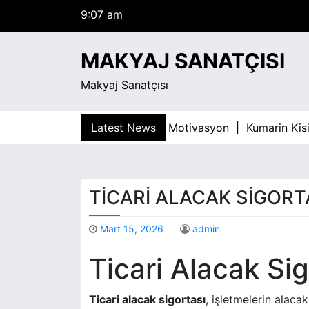
9:07 am
S
Cuma
k
Ağustos 7, 2026
i
9:07 am
MAKYAJ SANATÇISI
p
t
Makyaj Sanatçısı
o
c
o
mar Bagimliligiyla Mucadelede Motivasyon |
Latest News
Kumarin Kisis
n
t
e
n
TICARI ALACAK SIGORT
t
Mart 15, 2026
admin
Ticari Alacak Si
Ticari alacak sigortası
, işletmelerin alacak