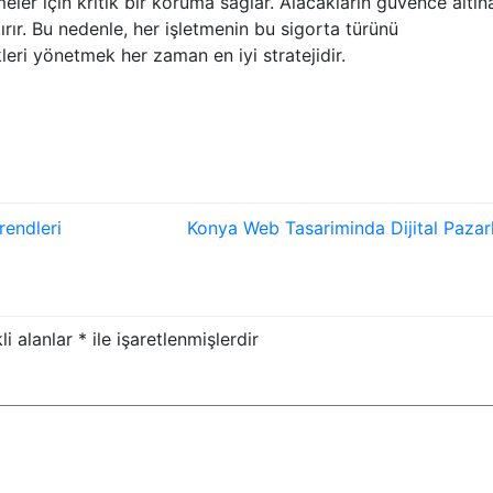
meler için kritik bir koruma sağlar. Alacakların güvence altın
rtırır. Bu nedenle, her işletmenin bu sigorta türünü
leri yönetmek her zaman en iyi stratejidir.
rendleri
Konya Web Tasariminda Dijital Paza
li alanlar
*
ile işaretlenmişlerdir