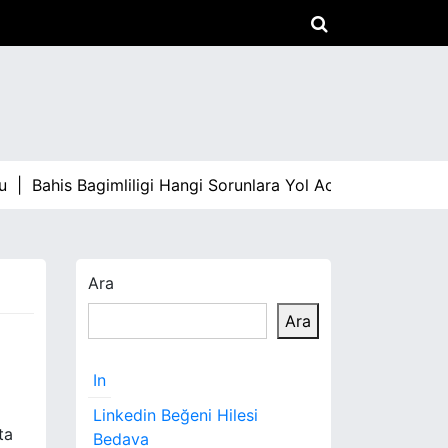
u |
Bahis Bagimliligi Hangi Sorunlara Yol Acar |
Arabami S
Ara
Ara
In
Linkedin Beğeni Hilesi
ta
Bedava