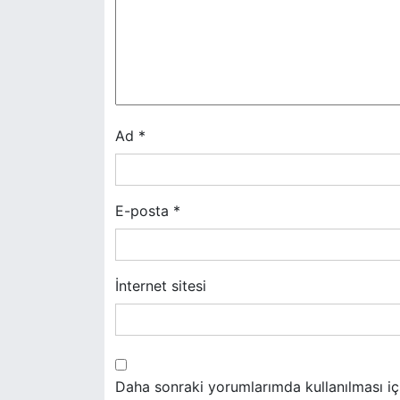
i
n
m
e
Ad
*
s
i
E-posta
*
İnternet sitesi
Daha sonraki yorumlarımda kullanılması iç