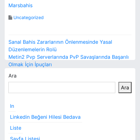
Marsbahis
Uncategorized
Y
Sanal Bahis Zararlarının Önlenmesinde Yasal
a
Düzenlemelerin Rolü
Metin2 Pvp Serverlarında PvP Savaşlarında Başarılı
z
Olmak İçin İpuçları
ı
Ara
g
Ara
e
In
z
Linkedin Beğeni Hilesi Bedava
i
Liste
n
Sayfa Listesi