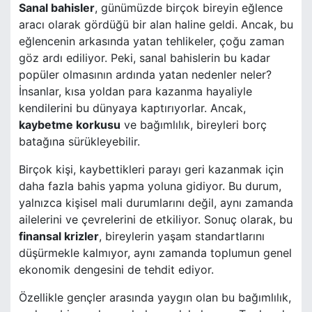
Sanal bahisler
, günümüzde birçok bireyin eğlence
aracı olarak gördüğü bir alan haline geldi. Ancak, bu
eğlencenin arkasında yatan tehlikeler, çoğu zaman
göz ardı ediliyor. Peki, sanal bahislerin bu kadar
popüler olmasının ardında yatan nedenler neler?
İnsanlar, kısa yoldan para kazanma hayaliyle
kendilerini bu dünyaya kaptırıyorlar. Ancak,
kaybetme korkusu
ve bağımlılık, bireyleri borç
batağına sürükleyebilir.
Birçok kişi, kaybettikleri parayı geri kazanmak için
daha fazla bahis yapma yoluna gidiyor. Bu durum,
yalnızca kişisel mali durumlarını değil, aynı zamanda
ailelerini ve çevrelerini de etkiliyor. Sonuç olarak, bu
finansal krizler
, bireylerin yaşam standartlarını
düşürmekle kalmıyor, aynı zamanda toplumun genel
ekonomik dengesini de tehdit ediyor.
Özellikle gençler arasında yaygın olan bu bağımlılık,