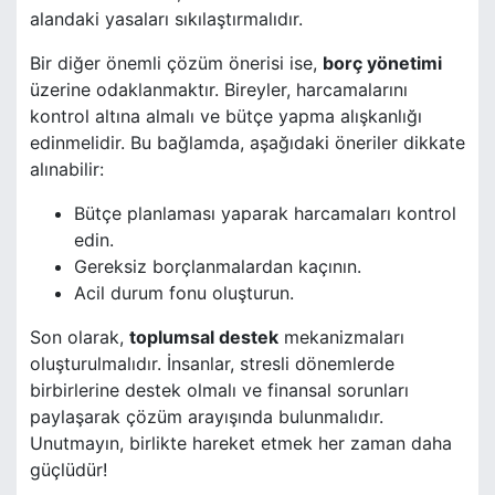
alandaki yasaları sıkılaştırmalıdır.
Bir diğer önemli çözüm önerisi ise,
borç yönetimi
üzerine odaklanmaktır. Bireyler, harcamalarını
kontrol altına almalı ve bütçe yapma alışkanlığı
edinmelidir. Bu bağlamda, aşağıdaki öneriler dikkate
alınabilir:
Bütçe planlaması yaparak harcamaları kontrol
edin.
Gereksiz borçlanmalardan kaçının.
Acil durum fonu oluşturun.
Son olarak,
toplumsal destek
mekanizmaları
oluşturulmalıdır. İnsanlar, stresli dönemlerde
birbirlerine destek olmalı ve finansal sorunları
paylaşarak çözüm arayışında bulunmalıdır.
Unutmayın, birlikte hareket etmek her zaman daha
güçlüdür!