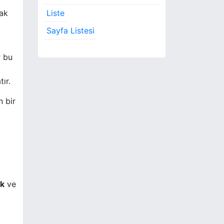
Liste
mak
Sayfa Listesi
r bu
ır.
n bir
ık
ve