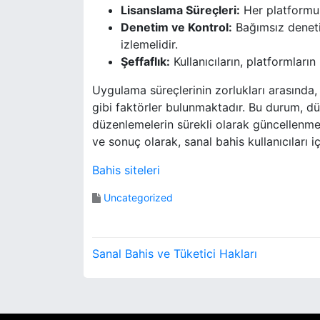
Lisanslama Süreçleri:
Her platformun
Denetim ve Kontrol:
Bağımsız denetim 
izlemelidir.
Şeffaflık:
Kullanıcıların, platformların 
Uygulama süreçlerinin zorlukları arasında
gibi faktörler bulunmaktadır. Bu durum, düze
düzenlemelerin sürekli olarak güncellenmesi
ve sonuç olarak, sanal bahis kullanıcıları i
Bahis siteleri
Uncategorized
Y
Sanal Bahis ve Tüketici Hakları
a
z