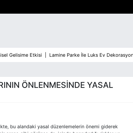
el Gelisime Etkisi |
Lamine Parke İle Luks Ev Dekorasyon
RININ ÖNLENMESINDE YASAL
Ü
likte, bu alandaki yasal düzenlemelerin önemi giderek