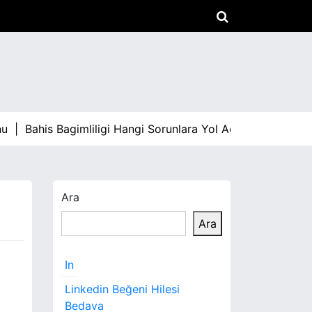
u |
Bahis Bagimliligi Hangi Sorunlara Yol Acar |
Arabami S
Ara
Ara
In
Linkedin Beğeni Hilesi
Bedava