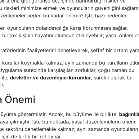
r arena gibi görünse de, içinde barındırdığı riskler ve
bu riskleri minimize etmek ve oyuncuların güvenliğini sağla
 düzenlemeler neden bu kadar önemli? İşte bazı nedenler:
, oyuncuların dolandırıcılığa karşı korunmasını sağlar.
, birçok kişinin hayatını olumsuz etkileyebilir; yasal önlemle
törlerinin faaliyetlerini denetleyerek, şeffaf bir ortam yarat
kurallar koymakla kalmaz, aynı zamanda bu kuralların etki
. Uygulama sürecinde karşılaşılan zorluklar, çoğu zaman bu
enle,
devletler ve düzenleyici kurumlar
, sürekli olarak bu
r.
n Önemi
 büyüme göstermiştir. Ancak, bu büyüme ile birlikte,
bağımlıl
aya çıkmıştır. İşte bu noktada, yasal düzenlemelerin önemi
ece sektörü denetlemekle kalmaz; aynı zamanda oyuncuların
in de kritik bir rol oynar.