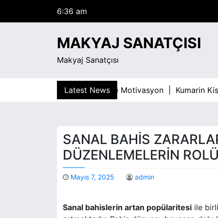
6:36 am
S
Perşembe
k
Ağustos 6, 2026
i
6:36 am
MAKYAJ SANATÇISI
p
t
Makyaj Sanatçısı
o
c
o
mar Bagimliligiyla Mucadelede Motivasyon |
Latest News
Kumarin Kisis
n
t
e
n
SANAL BAHIS ZARARLA
t
DÜZENLEMELERIN ROL
Mayıs 7, 2025
admin
Sanal bahislerin artan popülaritesi
ile bir