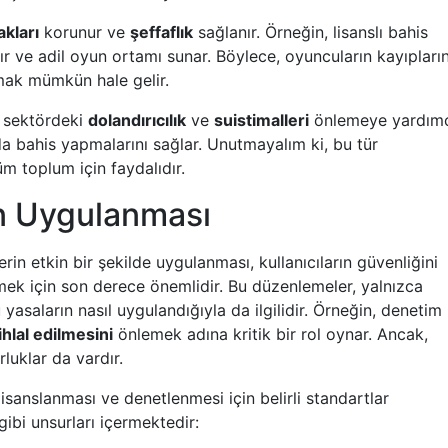
akları
korunur ve
şeffaflık
sağlanır. Örneğin, lisanslı bahis
 alır ve adil oyun ortamı sunar. Böylece, oyuncuların kayıpların
tmak mümkün hale gelir.
, sektördeki
dolandırıcılık
ve
suistimalleri
önlemeye yardım
da bahis yapmalarını sağlar. Unutmayalım ki, bu tür
üm toplum için faydalıdır.
n Uygulanması
in etkin bir şekilde uygulanması, kullanıcıların güvenliğini
mek için son derece önemlidir. Bu düzenlemeler, yalnızca
yasaların nasıl uygulandığıyla da ilgilidir. Örneğin, denetim
ihlal edilmesini
önlemek adına kritik bir rol oynar. Ancak,
luklar da vardır.
lisanslanması ve denetlenmesi için belirli standartlar
gibi unsurları içermektedir: