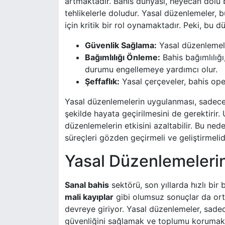
artmaktadır. Bahis dünyası, heyecan dolu bi
tehlikelerle doludur. Yasal düzenlemeler, 
için kritik bir rol oynamaktadır. Peki, bu
Güvenlik Sağlama:
Yasal düzenlemeler
Bağımlılığı Önleme:
Bahis bağımlılığı
durumu engellemeye yardımcı olur.
Şeffaflık:
Yasal çerçeveler, bahis opera
Yasal düzenlemelerin uygulanması, sadece 
şekilde hayata geçirilmesini de gerektirir
düzenlemelerin etkisini azaltabilir. Bu ned
süreçleri gözden geçirmeli ve geliştirmelidi
Yasal Düzenlemeleri
Sanal bahis
sektörü, son yıllarda hızlı bir
mali kayıplar
gibi olumsuz sonuçlar da ort
devreye giriyor. Yasal düzenlemeler, sad
güvenliğini sağlamak ve toplumu korumak iç