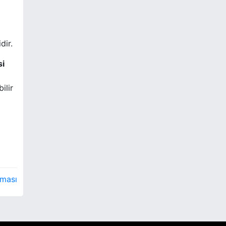
dir.
si
ilir
lması